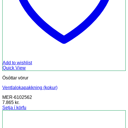
Add to wishlist
Quick View
Ósóttar vörur
Ventlalokapakkning (kokur)
MER-6102562
7.865
kr.
Setja í körfu