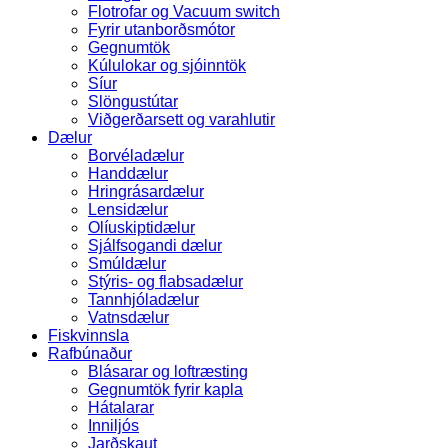
Flotrofar og Vacuum switch
Fyrir utanborðsmótor
Gegnumtök
Kúlulokar og sjóinntök
Síur
Slöngustútar
Viðgerðarsett og varahlutir
Dælur
Borvéladælur
Handdælur
Hringrásardælur
Lensidælur
Olíuskiptidælur
Sjálfsogandi dælur
Smúldælur
Stýris- og flabsadælur
Tannhjóladælur
Vatnsdælur
Fiskvinnsla
Rafbúnaður
Blásarar og loftræsting
Gegnumtök fyrir kapla
Hátalarar
Inniljós
Jarðskaut