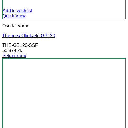
Add to wishlist
Quick View
Ósóttar vörur
Thermex Olíukælir GB120
THE-GB120-SSF
55.974
kr.
Setja í körfu