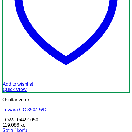
Add to wishlist
Quick View
Ósóttar vörur
Lowara CO 350/15/D
LOW-104491050
119.086
kr.
Setja í körfu