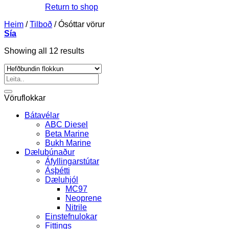
Return to shop
Heim
/
Tilboð
/
Ósóttar vörur
Sía
Showing all 12 results
Leita
eftir:
Vöruflokkar
Bátavélar
ABC Diesel
Beta Marine
Bukh Marine
Dælubúnaður
Áfyllingarstútar
Ásþétti
Dæluhjól
MC97
Neoprene
Nitrile
Einstefnulokar
Fittings