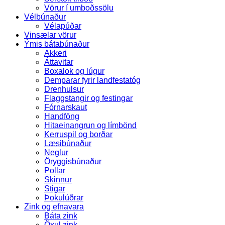
Vörur í umboðssölu
Vélbúnaður
Vélapúðar
Vinsælar vörur
Ýmis bátabúnaður
Akkeri
Áttavitar
Boxalok og lúgur
Demparar fyrir landfestatóg
Drenhulsur
Flaggstangir og festingar
Fórnarskaut
Handföng
Hitaeinangrun og límbönd
Kerruspil og borðar
Læsibúnaður
Neglur
Öryggisbúnaður
Pollar
Skinnur
Stigar
Þokulúðrar
Zink og efnavara
Báta zink
Öxul zink