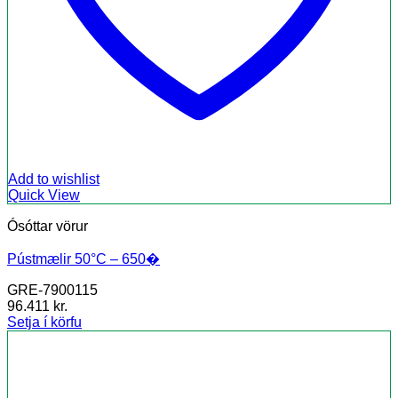
Add to wishlist
Quick View
Ósóttar vörur
Pústmælir 50°C – 650�
GRE-7900115
96.411
kr.
Setja í körfu