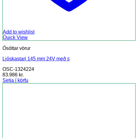
Add to wishlist
Quick View
Ósóttar vörur
Ljóskastari 145 mm 24V með s
OSC-1324224
83.986
kr.
Setja í körfu