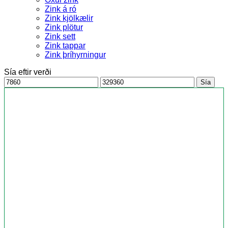
Zink á ró
Zink kjölkælir
Zink plötur
Zink sett
Zink tappar
Zink þríhyrningur
Sía eftir verði
Ódýrasta
Dýrasta
Sía
verð
verð