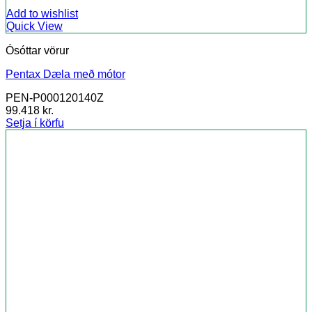
Add to wishlist
Quick View
Ósóttar vörur
Pentax Dæla með mótor
PEN-P000120140Z
99.418
kr.
Setja í körfu