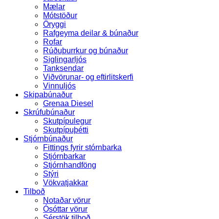
Mælar
Mótstöður
Öryggi
Rafgeyma deilar & búnaður
Rofar
Rúðuþurrkur og búnaður
Siglingarljós
Tanksendar
Viðvörunar- og eftirlitskerfi
Vinnuljós
Skipabúnaður
Grenaa Diesel
Skrúfubúnaður
Skutpípulegur
Skutpípuþétti
Stjórnbúnaður
Fittings fyrir stórnbarka
Stjórnbarkar
Stjórnhandföng
Stýri
Vökvatjakkar
Tilboð
Notaðar vörur
Ósóttar vörur
Sérstök tilboð