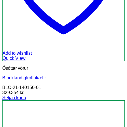
Add to wishlist
Quick View
Ósóttar vörur
Blockland gírolíukælir
BLO-21-140150-01
329.354
kr.
Setja í körfu