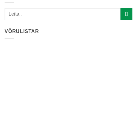
VÖRULISTAR
Útvegum það sem þarf
Vörur fyrir bátaútgerð
Vörumerki