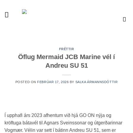
Skip
to
content
Vélaverslun
FRÉTTIR
Öflug Mermaid JCB Marine vél í
Andreu SU 51
POSTED ON
FEBRÚAR 17, 2026
BY
SALKA ÁRMANNSDÓTTIR
Í upphafi árs 2023 afhentum við hjá GO ON nýja og
kröftuga bátavél til Agnars Sveinssonar og útgerðarinnar
Vogmær. Vélin var sett í bátinn Andreu SU 51, sem er