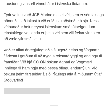
traustur og vinsæll vinnubátur í íslenska flotanum.
Fyrir valinu varð JCB Marine diesel vél, sem er sérstaklega
hönnuð til að takast á við erfiðustu aðstæður á sjó. Þessi
vélbúnaður hefur reynst íslenskum smábátaeigendum
einstaklega vel, enda er þetta vél sem vill frekar vinna en
að væla yfir smá seltu
Það er alltaf ánægjulegt að sjá útgerðir eins og Vogmær
fjárfesta í gæðum til að tryggja rekstaröryggi og endingu til
framtíðar. Við hjá GO ON óskum Agnari og Vogmæri
innilega til hamingju með þessa öflugu endurnýjun. Við
óskum þeim farsældar á sjó, ríkulegs afla á miðunum út af
Stöðvarfirði