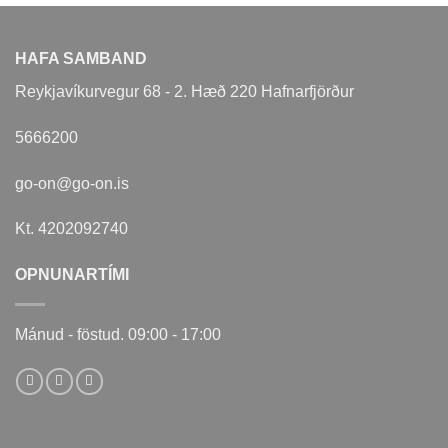
HAFA SAMBAND
Reykjavíkurvegur 68 - 2. Hæð 220 Hafnarfjörður
5666200
go-on@go-on.is
Kt. 4202092740
OPNUNARTÍMI
Mánud - föstud. 09:00 - 17:00