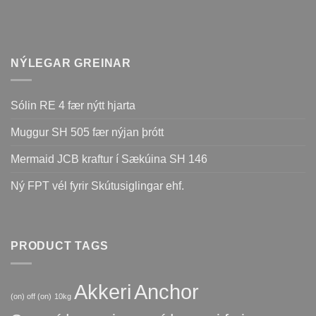
NÝLEGAR GREINAR
Sólin RE 4 fær nýtt hjarta
Muggur SH 505 fær nýjan þrótt
Mermaid JCB kraftur í Sækúina SH 146
Ný FPT vél fyrir Skútusiglingar ehf.
PRODUCT TAGS
Akkeri
Anchor
(on) off (on)
10kg