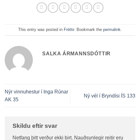
This entry was posted in
Fréttir
. Bookmark the
permalink
.
SALKA ÁRMANNSDÓTTIR
Nýr vinnuhestur í Inga Rúnar
Ný vél í Bryndísi ÍS 133
AK 35
Skildu eftir svar
Netfang þitt verður ekki birt.
Nauðsynlegir reitir eru