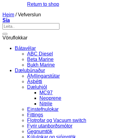
Return to shop
Heim
/
Vefverslun
Sía
Leita
eftir:
Vöruflokkar
Bátavélar
ABC Diesel
Beta Marine
Bukh Marine
Dælubúnaður
Áfyllingarstútar
Ásþétti
Dæluhjól
MC97
Neoprene
Nitrile
Einstefnulokar
Fittings
Flotrofar og Vacuum switch
Fyrir utanborðsmótor
Gegnumtök
Kúlulokar og sjóinntök