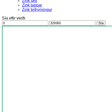
Zink sett
Zink tappar
Zink þríhyrningur
Sía eftir verði
Ódýrasta
Dýrasta
Sía
verð
verð