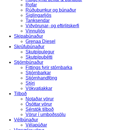
Rofar
Rúðuþurrkur og búnaður
Siglingarljós
Tanksendar
Viðvörunar- og eftirlitskerfi
Vinnuljós
Skipabúnaður
Grenaa Diesel
Skrúfubúnaður
Skutpípulegur
Skutpípuþétti
Stjórnbúnaður
Fittings fyrir stórnbarka
Stjórnbarkar
Stjórnhandföng
Stýri
Vökvatjakkar
Tilboð
Notaðar vörur
Ósóttar vörur
Sérstök tilboð
Vörur í umboðssölu
Vélbúnaður
Vélapúðar