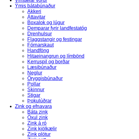
Vinsælar vörur
Ýmis bátabúnaður
Akkeri
Áttavitar
Boxalok og lúgur
Demparar fyrir landfestatóg
Drenhulsur
Flaggstangir og festingar
Fórnarskaut
Handföng
Hitaeinangrun og límbönd
Kerruspil og borðar
Læsibúnaður
Neglur
Öryggisbúnaður
Pollar
Skinnur
Stigar
Þokulúðrar
Zink og efnavara
Báta zink
Öxul zink
Zink á ró
Zink kjölkælir
Zink plötur