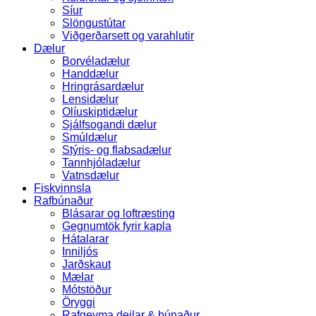
Síur
Slöngustútar
Viðgerðarsett og varahlutir
Dælur
Borvéladælur
Handdælur
Hringrásardælur
Lensidælur
Olíuskiptidælur
Sjálfsogandi dælur
Smúldælur
Stýris- og flabsadælur
Tannhjóladælur
Vatnsdælur
Fiskvinnsla
Rafbúnaður
Blásarar og loftræsting
Gegnumtök fyrir kapla
Hátalarar
Inniljós
Jarðskaut
Mælar
Mótstöður
Öryggi
Rafgeyma deilar & búnaður