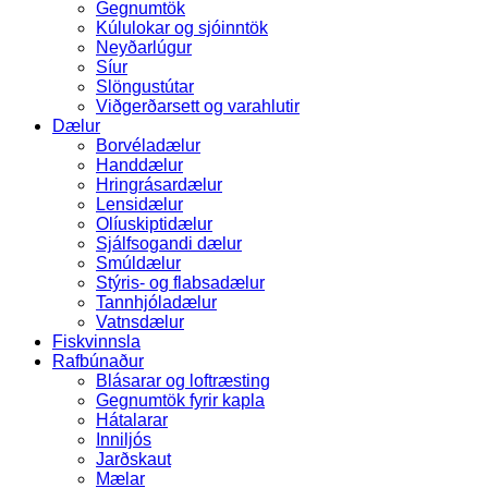
Gegnumtök
Kúlulokar og sjóinntök
Neyðarlúgur
Síur
Slöngustútar
Viðgerðarsett og varahlutir
Dælur
Borvéladælur
Handdælur
Hringrásardælur
Lensidælur
Olíuskiptidælur
Sjálfsogandi dælur
Smúldælur
Stýris- og flabsadælur
Tannhjóladælur
Vatnsdælur
Fiskvinnsla
Rafbúnaður
Blásarar og loftræsting
Gegnumtök fyrir kapla
Hátalarar
Inniljós
Jarðskaut
Mælar