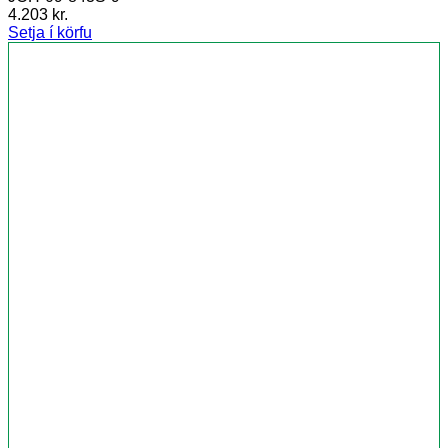
4.203
kr.
Setja í körfu