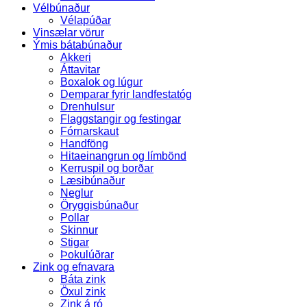
Vélbúnaður
Vélapúðar
Vinsælar vörur
Ýmis bátabúnaður
Akkeri
Áttavitar
Boxalok og lúgur
Demparar fyrir landfestatóg
Drenhulsur
Flaggstangir og festingar
Fórnarskaut
Handföng
Hitaeinangrun og límbönd
Kerruspil og borðar
Læsibúnaður
Neglur
Öryggisbúnaður
Pollar
Skinnur
Stigar
Þokulúðrar
Zink og efnavara
Báta zink
Öxul zink
Zink á ró