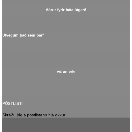
Vörur fyrir báta útgerð
Útvegum það sem þarf
vörumerki
PÓSTLISTI
Skráðu þig á póstlistann hjá okkur