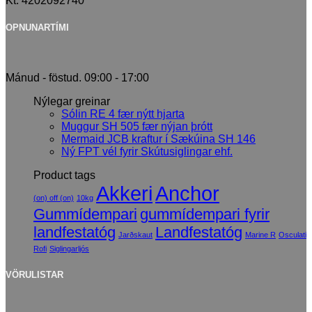
Kt. 4202092740
OPNUNARTÍMI
Mánud - föstud. 09:00 - 17:00
Nýlegar greinar
Sólin RE 4 fær nýtt hjarta
Muggur SH 505 fær nýjan þrótt
Mermaid JCB kraftur í Sækúina SH 146
Ný FPT vél fyrir Skútusiglingar ehf.
Product tags
Akkeri
Anchor
(on) off (on)
10kg
Gummídempari
gummídempari fyrir
landfestatóg
Landfestatóg
Jarðskaut
Marine R
Osculati
Rofi
Siglingarljós
VÖRULISTAR