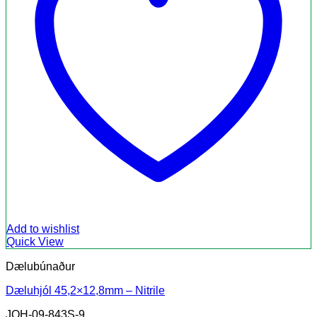
Add to wishlist
Quick View
Dælubúnaður
Dæluhjól 45,2×12,8mm – Nitrile
JOH-09-843S-9