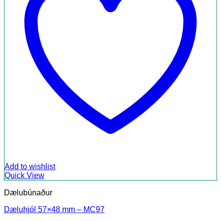
Add to wishlist
Quick View
Dælubúnaður
Dæluhjól 57×48 mm – MC97