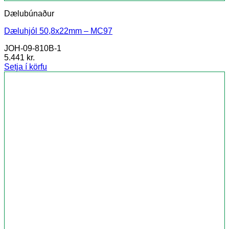
Dælubúnaður
Dæluhjól 50,8x22mm – MC97
JOH-09-810B-1
5.441
kr.
Setja í körfu