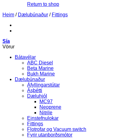
Return to shop
Heim
/
Dælubúnaður
/
Fittings
Sía
Vörur
Bátavélar
ABC Diesel
Beta Marine
Bukh Marine
Dælubúnaður
Áfyllingarstútar
Ásþétti
Dæluhjól
MC97
Neoprene
Nitrile
Einstefnulokar
Fittings
Flotrofar og Vacuum switch
Fyrir utanborðsmótor