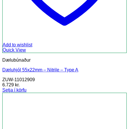
Add to wishlist
Quick View
Dælubúnaður
Dæluhjól 55x22mm – Nitrile – Type A
ZUW-11012909
6.729
kr.
Setja í körfu