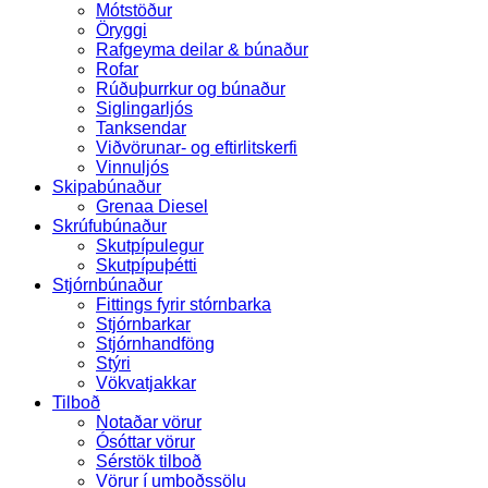
Mótstöður
Öryggi
Rafgeyma deilar & búnaður
Rofar
Rúðuþurrkur og búnaður
Siglingarljós
Tanksendar
Viðvörunar- og eftirlitskerfi
Vinnuljós
Skipabúnaður
Grenaa Diesel
Skrúfubúnaður
Skutpípulegur
Skutpípuþétti
Stjórnbúnaður
Fittings fyrir stórnbarka
Stjórnbarkar
Stjórnhandföng
Stýri
Vökvatjakkar
Tilboð
Notaðar vörur
Ósóttar vörur
Sérstök tilboð
Vörur í umboðssölu