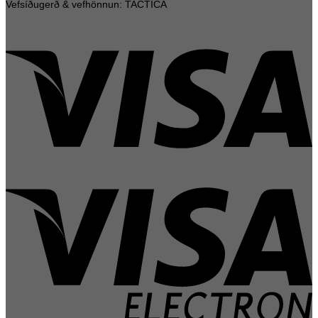
Vefsíðugerð & vefhönnun: TACTICA
V
V
E