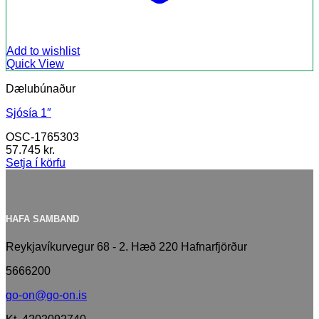
Add to wishlist
Quick View
Dælubúnaður
Sjósía 1″
OSC-1765303
57.745
kr.
Setja í körfu
HAFA SAMBAND
Reykjavíkurvegur 68 - 2. Hæð 220 Hafnarfjörður
5666200
go-on@go-on.is