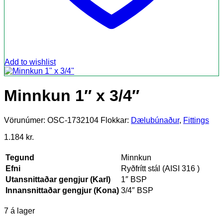
Add to wishlist
Minnkun 1″ x 3/4″
Vörunúmer:
OSC-1732104
Flokkar:
Dælubúnaður
,
Fittings
1.184
kr.
Tegund
Minnkun
Efni
Ryðfrítt stál (AISI 316 )
Utansnittaðar gengjur (Karl)
1″ BSP
Innansnittaðar gengjur (Kona)
3/4″ BSP
7 á lager