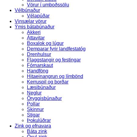
Vörur í umboðssölu
Vélbúnaður
Vélapúðar
Vinsælar vörur
Ýmis bátabúnaður
Akkeri
Áttavitar
Boxalok og lúgur
Demparar fyrir landfestatóg
Drenhulsur
Flaggstangir og festingar
Fórnarskaut
Handföng
Hitaeinangrun og límbönd
Kerruspil og borðar
Læsibúnaður
Neglur
Öryggisbúnaður
Pollar
Skinnur
Stigar
Þokulúðrar
Zink og efnavara
Báta zink
Öxul zink