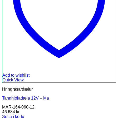
Add to wishlist
Quick View
Hringrásardælur
Tannhjóladæla 12V – Ma
MAR-164-060-12
46.684
kr.
Setja í körfu