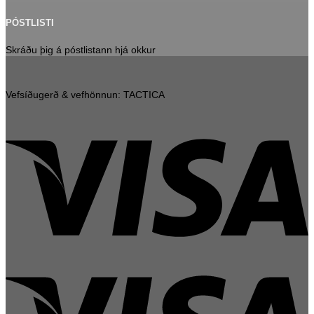
PÓSTLISTI
Skráðu þig á póstlistann hjá okkur
Vefsíðugerð & vefhönnun: TACTICA
V
V
E