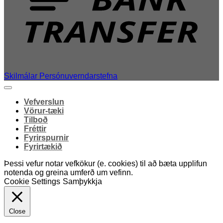
Skilmálar
Persónuverndarstefna
Vefverslun
Vörur-tæki
Tilboð
Fréttir
Fyrirspurnir
Fyrirtækið
Þessi vefur notar vefkökur (e. cookies) til að bæta upplifun
notenda og greina umferð um vefinn.
Cookie Settings
Samþykkja
Close