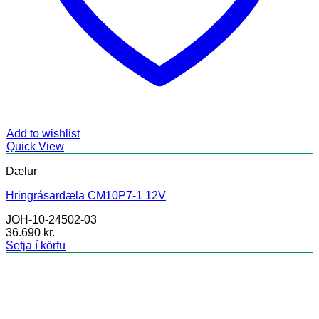
Add to wishlist
Quick View
Dælur
Hringrásardæla CM10P7-1 12V
JOH-10-24502-03
36.690
kr.
Setja í körfu