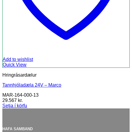
Add to wishlist
Quick View
Hringrásardælur
Tannhjóladæla 24V – Marco
MAR-164-000-13
29.567
kr.
Setja í körfu
HAFA SAMBAND