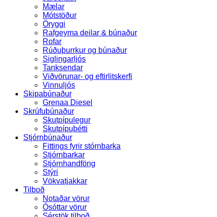
Mælar
Mótstöður
Öryggi
Rafgeyma deilar & búnaður
Rofar
Rúðuþurrkur og búnaður
Siglingarljós
Tanksendar
Viðvörunar- og eftirlitskerfi
Vinnuljós
Skipabúnaður
Grenaa Diesel
Skrúfubúnaður
Skutpípulegur
Skutpípuþétti
Stjórnbúnaður
Fittings fyrir stórnbarka
Stjórnbarkar
Stjórnhandföng
Stýri
Vökvatjakkar
Tilboð
Notaðar vörur
Ósóttar vörur
Sérstök tilboð