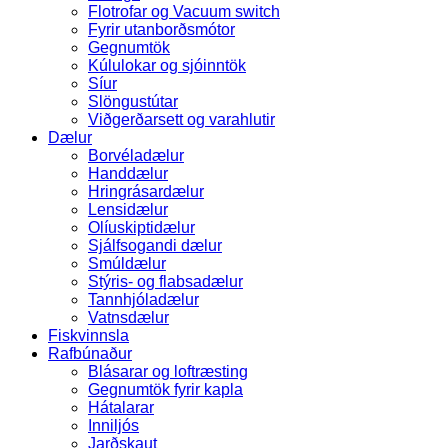
Flotrofar og Vacuum switch
Fyrir utanborðsmótor
Gegnumtök
Kúlulokar og sjóinntök
Síur
Slöngustútar
Viðgerðarsett og varahlutir
Dælur
Borvéladælur
Handdælur
Hringrásardælur
Lensidælur
Olíuskiptidælur
Sjálfsogandi dælur
Smúldælur
Stýris- og flabsadælur
Tannhjóladælur
Vatnsdælur
Fiskvinnsla
Rafbúnaður
Blásarar og loftræsting
Gegnumtök fyrir kapla
Hátalarar
Inniljós
Jarðskaut