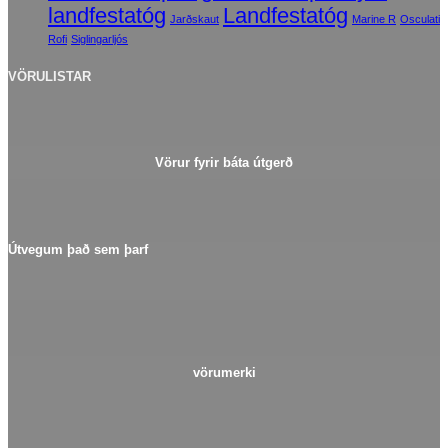
landfestatóg
Landfestatóg
Jarðskaut
Marine R
Osculati
Rofi
Siglingarljós
VÖRULISTAR
Vörur fyrir báta útgerð
Útvegum það sem þarf
vörumerki