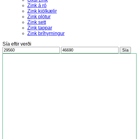
Zink á ró
Zink kjölkælir
Zink plötur
Zink sett
Zink tappar
Zink þríhyrningur
Sía eftir verði
Ódýrasta
Dýrasta
Sía
verð
verð