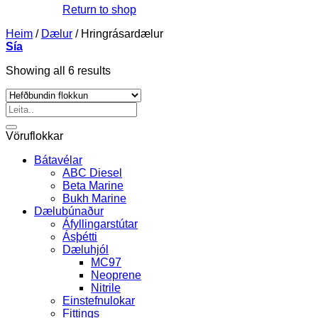
Return to shop
Heim
/
Dælur
/
Hringrásardælur
Sía
Showing all 6 results
Leita
eftir:
Vöruflokkar
Bátavélar
ABC Diesel
Beta Marine
Bukh Marine
Dælubúnaður
Áfyllingarstútar
Ásþétti
Dæluhjól
MC97
Neoprene
Nitrile
Einstefnulokar
Fittings