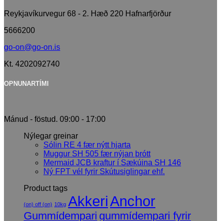
Reykjavíkurvegur 68 - 2. Hæð 220 Hafnarfjörður
5666200
go-on@go-on.is
Kt. 4202092740
OPNUNARTÍMI
Mánud - föstud. 09:00 - 17:00
Nýlegar greinar
Sólin RE 4 fær nýtt hjarta
Muggur SH 505 fær nýjan þrótt
Mermaid JCB kraftur í Sækúina SH 146
Ný FPT vél fyrir Skútusiglingar ehf.
Product tags
Akkeri
Anchor
(on) off (on)
10kg
Gummídempari
gummídempari fyrir