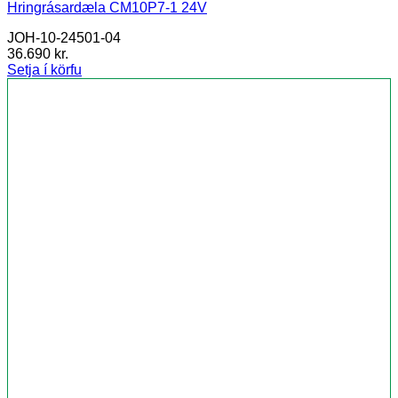
Hringrásardæla CM10P7-1 24V
JOH-10-24501-04
36.690
kr.
Setja í körfu