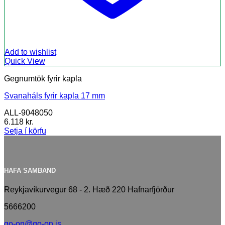
Add to wishlist
Quick View
Gegnumtök fyrir kapla
Svanaháls fyrir kapla 17 mm
ALL-9048050
6.118
kr.
Setja í körfu
HAFA SAMBAND
Reykjavíkurvegur 68 - 2. Hæð 220 Hafnarfjörður
5666200
go-on@go-on.is