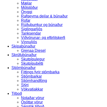
Mælar
Mótstöður
Öryggi
Rafgeyma deilar & búnaður
Rofar
Rúðuþurrkur og búnaður
Siglingarljós
Tanksendar
Viðvörunar- og eftirlitskerfi
Vinnuljós
Skipabúnaður
Grenaa Diesel
Skrúfubúnaður
Skutpípulegur
Skutpípuþétti
Stjórnbúnaður
Fittings fyrir stórnbarka
Stjórnbarkar
Stjórnhandföng
Stýri
Vökvatjakkar
Tilboð
Notaðar vörur
Ósóttar vörur
Sérstök tilboð