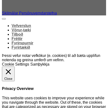
Skilmálar
Persónuverndarstefna
Vefverslun
Vörur-tæki
Tilboð
Fréttir
Fyrirspurnir
Fyrirtækið
Þessi vefur notar vefkökur (e. cookies) til að bæta upplifun
notenda og greina umferð um vefinn.
Cookie Settings
Samþykkja
Close
Privacy Overview
This website uses cookies to improve your experience while
you navigate through the website. Out of these, the cookies
that are categorized as necessary are stored on your browser