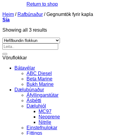
Return to shop
Heim
/
Rafbúnaður
/
Gegnumtök fyrir kapla
Sía
Showing all 3 results
Leita
eftir:
Vöruflokkar
Bátavélar
ABC Diesel
Beta Marine
Bukh Marine
Dælubúnaður
Áfyllingarstútar
Ásþétti
Dæluhjól
MC97
Neoprene
Nitrile
Einstefnulokar
Fittings