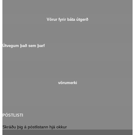
Vörur fyrir báta útgerð
Útvegum það sem þarf
vörumerki
PÓSTLISTI
Skráðu þig á póstlistann hjá okkur