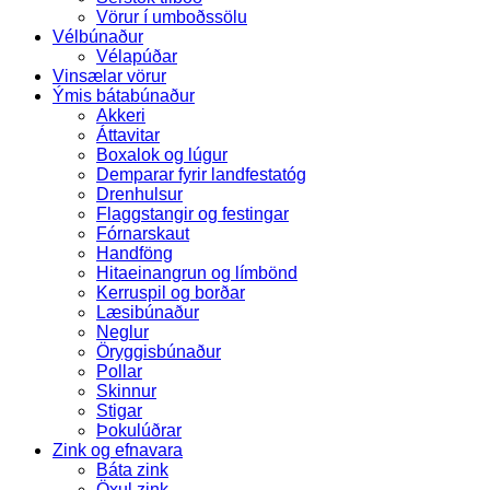
Vörur í umboðssölu
Vélbúnaður
Vélapúðar
Vinsælar vörur
Ýmis bátabúnaður
Akkeri
Áttavitar
Boxalok og lúgur
Demparar fyrir landfestatóg
Drenhulsur
Flaggstangir og festingar
Fórnarskaut
Handföng
Hitaeinangrun og límbönd
Kerruspil og borðar
Læsibúnaður
Neglur
Öryggisbúnaður
Pollar
Skinnur
Stigar
Þokulúðrar
Zink og efnavara
Báta zink
Öxul zink