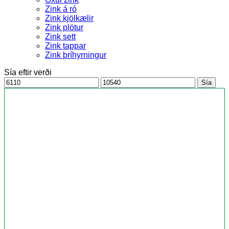
Zink á ró
Zink kjölkælir
Zink plötur
Zink sett
Zink tappar
Zink þríhyrningur
Sía eftir verði
Ódýrasta
Dýrasta
Sía
verð
verð