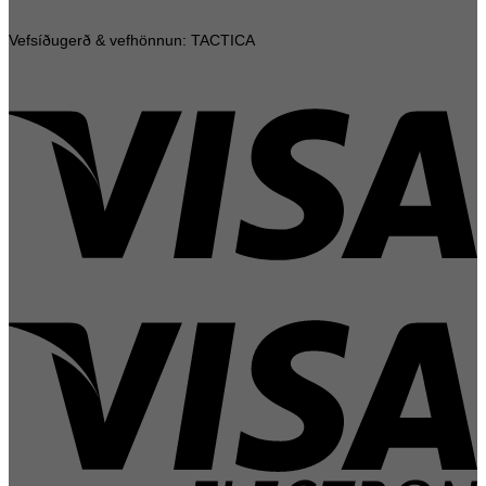
Vefsíðugerð & vefhönnun: TACTICA
V
V
E