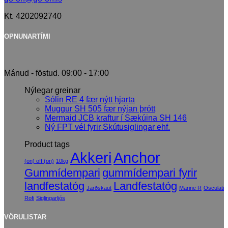
Kt. 4202092740
OPNUNARTÍMI
Mánud - föstud. 09:00 - 17:00
Nýlegar greinar
Sólin RE 4 fær nýtt hjarta
Muggur SH 505 fær nýjan þrótt
Mermaid JCB kraftur í Sækúina SH 146
Ný FPT vél fyrir Skútusiglingar ehf.
Product tags
Akkeri
Anchor
(on) off (on)
10kg
Gummídempari
gummídempari fyrir
landfestatóg
Landfestatóg
Jarðskaut
Marine R
Osculati
Rofi
Siglingarljós
VÖRULISTAR