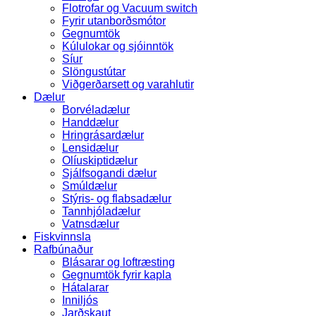
Flotrofar og Vacuum switch
Fyrir utanborðsmótor
Gegnumtök
Kúlulokar og sjóinntök
Síur
Slöngustútar
Viðgerðarsett og varahlutir
Dælur
Borvéladælur
Handdælur
Hringrásardælur
Lensidælur
Olíuskiptidælur
Sjálfsogandi dælur
Smúldælur
Stýris- og flabsadælur
Tannhjóladælur
Vatnsdælur
Fiskvinnsla
Rafbúnaður
Blásarar og loftræsting
Gegnumtök fyrir kapla
Hátalarar
Inniljós
Jarðskaut