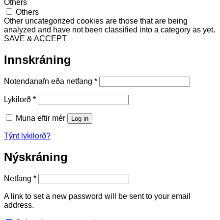
Others
Others
Other uncategorized cookies are those that are being
analyzed and have not been classified into a category as yet.
SAVE & ACCEPT
Innskráning
Required
Notendanafn eða netfang
*
Required
Lykilorð
*
Muna eftir mér
Log in
Týnt lykilorð?
Nýskráning
Required
Netfang
*
A link to set a new password will be sent to your email
address.