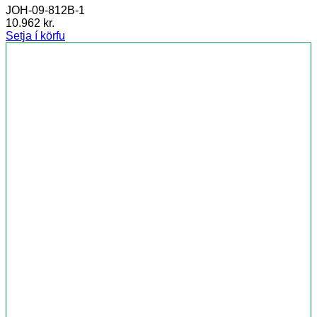
JOH-09-812B-1
10.962
kr.
Setja í körfu