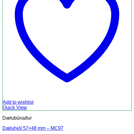
Add to wishlist
Quick View
Dælubúnaður
Dæluhjól 57×48 mm – MC97