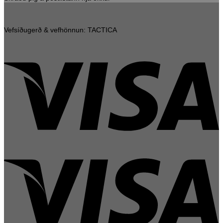
Vefsíðugerð & vefhönnun: TACTICA
V
V
E