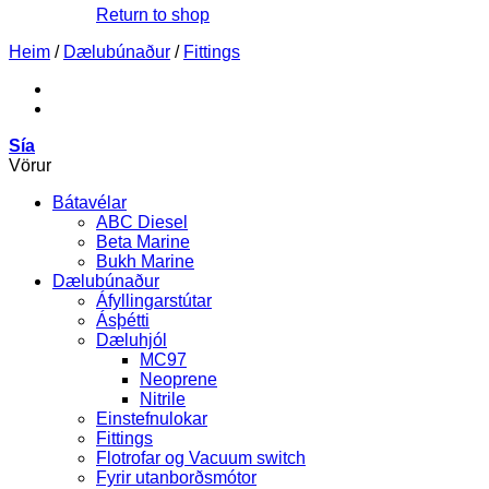
Return to shop
Heim
/
Dælubúnaður
/
Fittings
Sía
Vörur
Bátavélar
ABC Diesel
Beta Marine
Bukh Marine
Dælubúnaður
Áfyllingarstútar
Ásþétti
Dæluhjól
MC97
Neoprene
Nitrile
Einstefnulokar
Fittings
Flotrofar og Vacuum switch
Fyrir utanborðsmótor