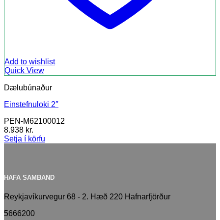
Add to wishlist
Quick View
Dælubúnaður
Einstefnuloki 2″
PEN-M62100012
8.938
kr.
Setja í körfu
HAFA SAMBAND
Reykjavíkurvegur 68 - 2. Hæð 220 Hafnarfjörður
5666200