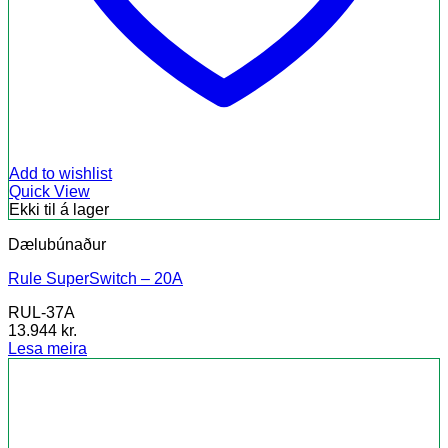
Add to wishlist
Quick View
Ekki til á lager
Dælubúnaður
Rule SuperSwitch – 20A
RUL-37A
13.944
kr.
Lesa meira