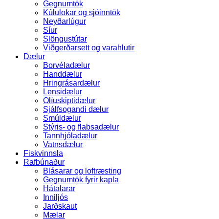
Gegnumtök
Kúlulokar og sjóinntök
Neyðarlúgur
Síur
Slöngustútar
Viðgerðarsett og varahlutir
Dælur
Borvéladælur
Handdælur
Hringrásardælur
Lensidælur
Olíuskiptidælur
Sjálfsogandi dælur
Smúldælur
Stýris- og flabsadælur
Tannhjóladælur
Vatnsdælur
Fiskvinnsla
Rafbúnaður
Blásarar og loftræsting
Gegnumtök fyrir kapla
Hátalarar
Inniljós
Jarðskaut
Mælar