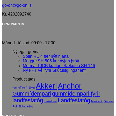
go-on@go-on.is
Kt. 4202092740
OPNUNARTÍMI
Mánud - föstud. 09:00 - 17:00
Nýlegar greinar
Sólin RE 4 fær nýtt hjarta
Muggur SH 505 fær nýjan þrótt
Mermaid JCB kraftur í Sækúina SH 146
Ný FPT vél fyrir Skútusiglingar ehf.
Product tags
Akkeri
Anchor
(on) off (on)
10kg
Gummídempari
gummídempari fyrir
landfestatóg
Landfestatóg
Jarðskaut
Marine R
Osculati
Rofi
Siglingarljós