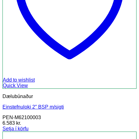
Add to wishlist
Quick View
Dælubúnaður
Einstefnuloki 2″ BSP m/sigti
PEN-M62100003
6.583
kr.
Setja í körfu