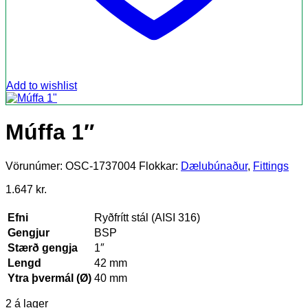
Add to wishlist
Múffa 1″
Vörunúmer:
OSC-1737004
Flokkar:
Dælubúnaður
,
Fittings
1.647
kr.
Efni
Ryðfrítt stál (AISI 316)
Gengjur
BSP
Stærð gengja
1″
Lengd
42 mm
Ytra þvermál (Ø)
40 mm
2 á lager