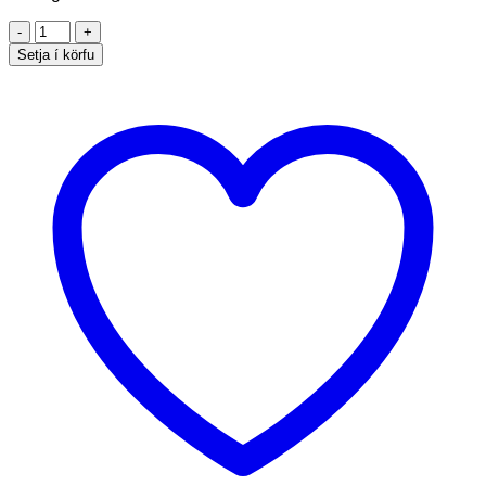
Múffa
1"
Setja í körfu
quantity