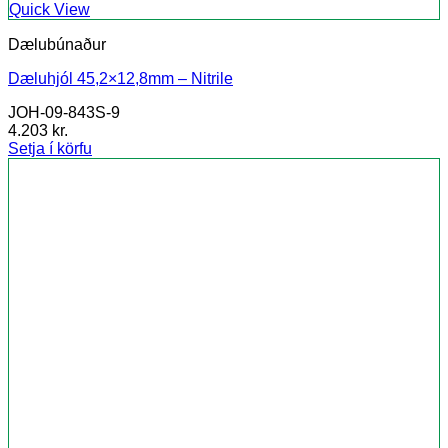
Quick View
Dælubúnaður
Dæluhjól 45,2×12,8mm – Nitrile
JOH-09-843S-9
4.203
kr.
Setja í körfu