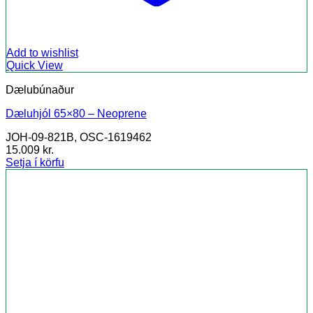
Add to wishlist
Quick View
Dælubúnaður
Dæluhjól 65×80 – Neoprene
JOH-09-821B, OSC-1619462
15.009
kr.
Setja í körfu