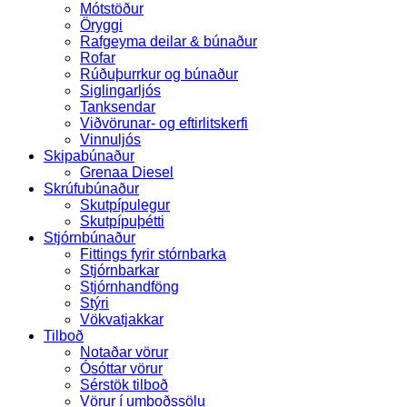
Mótstöður
Öryggi
Rafgeyma deilar & búnaður
Rofar
Rúðuþurrkur og búnaður
Siglingarljós
Tanksendar
Viðvörunar- og eftirlitskerfi
Vinnuljós
Skipabúnaður
Grenaa Diesel
Skrúfubúnaður
Skutpípulegur
Skutpípuþétti
Stjórnbúnaður
Fittings fyrir stórnbarka
Stjórnbarkar
Stjórnhandföng
Stýri
Vökvatjakkar
Tilboð
Notaðar vörur
Ósóttar vörur
Sérstök tilboð
Vörur í umboðssölu