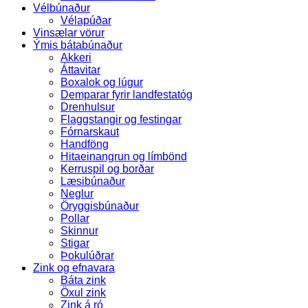
Vélbúnaður
Vélapúðar
Vinsælar vörur
Ýmis bátabúnaður
Akkeri
Áttavitar
Boxalok og lúgur
Demparar fyrir landfestatóg
Drenhulsur
Flaggstangir og festingar
Fórnarskaut
Handföng
Hitaeinangrun og límbönd
Kerruspil og borðar
Læsibúnaður
Neglur
Öryggisbúnaður
Pollar
Skinnur
Stigar
Þokulúðrar
Zink og efnavara
Báta zink
Öxul zink
Zink á ró