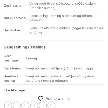
Virkar með öllum sjálfsogandi spöðuldælum
Gerð dælu
(Impeller pumps)
Lensidæling, tæming á tönkum og öðrum
Notkunarsvið
geymum
Slekkur sjálfkrafa á dælunni þegar kili eða tankur
Sjálfvirkni
er tómur
Gangsetning (Ræsing)
Gerð
Lýsing
ræsingar
Fjarstýring
Hægt að ræsa með fjarstýrðum þrýstihnappi
Handvirk
Hægt að ræsa handvirkt með því að þrýsta á
ræsing
handfang (lever) á rofanum
Ekki til á lager
Add to wishlist