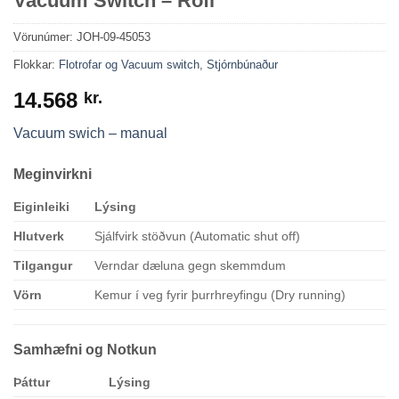
Vacuum Switch – Rofi
Vörunúmer:
JOH-09-45053
Flokkar:
Flotrofar og Vacuum switch
,
Stjórnbúnaður
14.568
kr.
Vacuum swich – manual
Meginvirkni
Eiginleiki
Lýsing
Hlutverk
Sjálfvirk stöðvun (Automatic shut off)
Tilgangur
Verndar dæluna gegn skemmdum
Vörn
Kemur í veg fyrir þurrhreyfingu (Dry running)
Samhæfni og Notkun
Þáttur
Lýsing