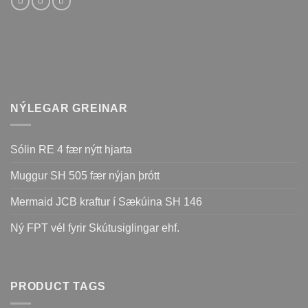
NÝLEGAR GREINAR
Sólin RE 4 fær nýtt hjarta
Muggur SH 505 fær nýjan þrótt
Mermaid JCB kraftur í Sækúina SH 146
Ný FPT vél fyrir Skútusiglingar ehf.
PRODUCT TAGS