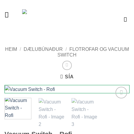
Skip
to
content
Vélaverslun
HEIM
/
DÆLUBÚNAÐUR
/
FLOTROFAR OG VACUUM
SWITCH
SÍA
Add to
wishlist