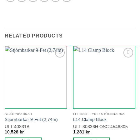
RELATED PRODUCTS
Add to
Add to
wishlist
wishlist
STJÓRNBARKAR
FITTINGS FYRIR STÓRNBARKA
Stjórnbarkar 9-Fet (2,74m)
L14 Clamp Block
ULT-40331B
ULT-30336H OSC-4548805
10.528
kr.
1.281
kr.