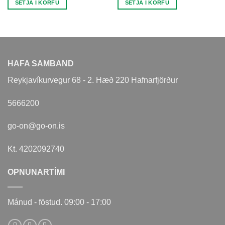
SETJA Í KÖRFU
SETJA Í KÖRFU
HAFA SAMBAND
Reykjavíkurvegur 68 - 2. Hæð 220 Hafnarfjörður
5666200
go-on@go-on.is
Kt. 4202092740
OPNUNARTÍMI
Mánud - föstud. 09:00 - 17:00