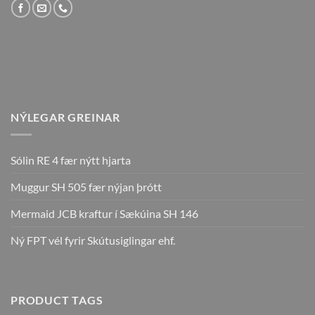
NÝLEGAR GREINAR
Sólin RE 4 fær nýtt hjarta
Muggur SH 505 fær nýjan þrótt
Mermaid JCB kraftur í Sækúina SH 146
Ný FPT vél fyrir Skútusiglingar ehf.
PRODUCT TAGS