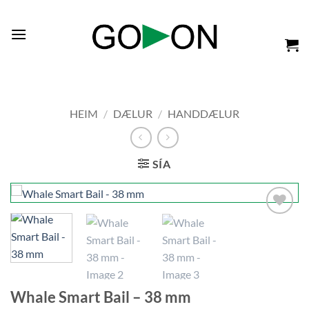
Skip
to
content
Vélaverslun
HEIM
/
DÆLUR
/
HANDDÆLUR
SÍA
Add to
wishlist
Whale Smart Bail – 38 mm