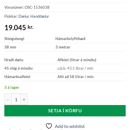
Vörunúmer:
OSC-1536038
Flokkar:
Dælur
,
Handdælur
19.045
kr.
Slöngutengi
Hámarkslyftihæð
38 mm
3 metrar
Hraði dælu
Afköst (lítrar á mínútu)
45 slög á mínútu
u.þ.b. 43,5 lítrar / mín
Hámarksafköst
Allt að 58 lítrar / mín
3 á lager
Whale Smart Bail - 38 mm quantity
SETJA Í KÖRFU
Add to wishlist