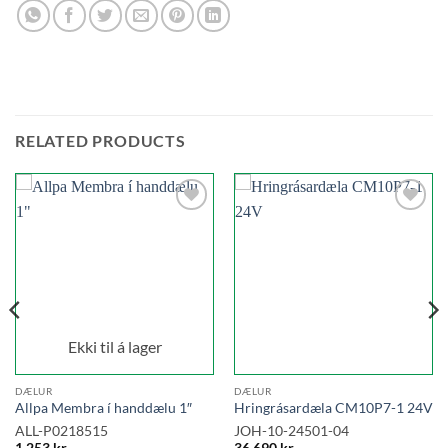
RELATED PRODUCTS
Add to
Add to
wishlist
wishlist
Ekki til á lager
DÆLUR
DÆLUR
Allpa Membra í handdælu 1″
Hringrásardæla CM10P7-1 24V
ALL-P0218515
JOH-10-24501-04
1.253
kr.
36.690
kr.