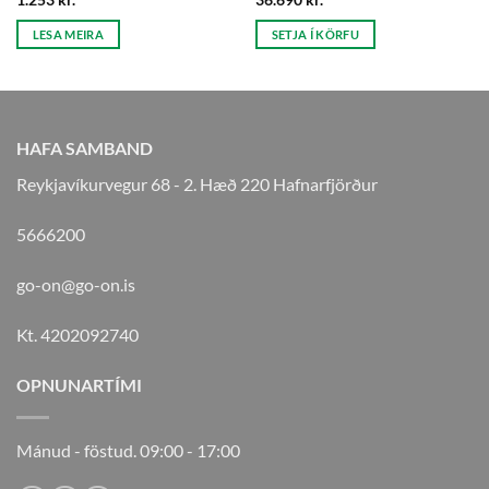
LESA MEIRA
SETJA Í KÖRFU
HAFA SAMBAND
Reykjavíkurvegur 68 - 2. Hæð 220 Hafnarfjörður
5666200
go-on@go-on.is
Kt. 4202092740
OPNUNARTÍMI
Mánud - föstud. 09:00 - 17:00