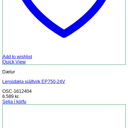
Add to wishlist
Quick View
Dælur
Lensidæla sjálfvirk EP750-24V
OSC-1612404
6.589
kr.
Setja í körfu