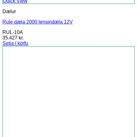
Quick View
Dælur
Rule dæla 2000 lensindæla 12V
RUL-10A
35.427
kr.
Setja í körfu