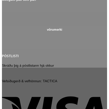
vörumerki
PÓSTLISTI
Skráðu þig á póstlistann hjá okkur
Vefsíðugerð & vefhönnun: TACTICA
V