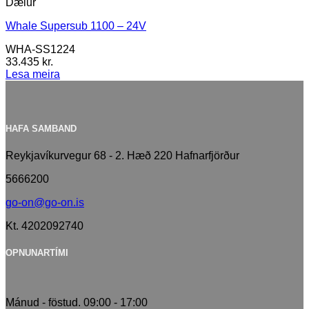
Dælur
Whale Supersub 1100 – 24V
WHA-SS1224
33.435
kr.
Lesa meira
HAFA SAMBAND
Reykjavíkurvegur 68 - 2. Hæð 220 Hafnarfjörður
5666200
go-on@go-on.is
Kt. 4202092740
OPNUNARTÍMI
Mánud - föstud. 09:00 - 17:00