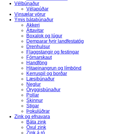
Vélbúnaður
Vélapúðar
Vinsælar vörur
Ýmis bátabúnaður
Akkeri
Áttavitar
Boxalok og lúgur
Demparar fyrir landfestatóg
Drenhulsur
Flaggstangir og festingar
Fórnarskaut
Handföng
Hitaeinangrun og límbönd
Kerruspil og borðar
Læsibúnaður
Neglur
Öryggisbúnaður
Pollar
Skinnur
Stigar
Þokulúðrar
Zink og efnavara
Báta zink
Öxul zink
Zink á ró