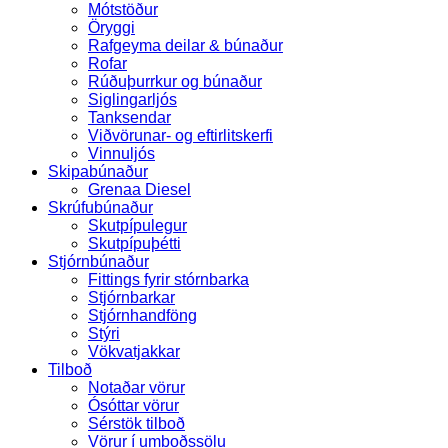
Mótstöður
Öryggi
Rafgeyma deilar & búnaður
Rofar
Rúðuþurrkur og búnaður
Siglingarljós
Tanksendar
Viðvörunar- og eftirlitskerfi
Vinnuljós
Skipabúnaður
Grenaa Diesel
Skrúfubúnaður
Skutpípulegur
Skutpípuþétti
Stjórnbúnaður
Fittings fyrir stórnbarka
Stjórnbarkar
Stjórnhandföng
Stýri
Vökvatjakkar
Tilboð
Notaðar vörur
Ósóttar vörur
Sérstök tilboð
Vörur í umboðssölu