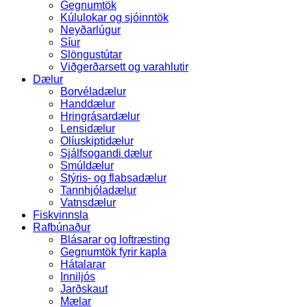
Gegnumtök
Kúlulokar og sjóinntök
Neyðarlúgur
Síur
Slöngustútar
Viðgerðarsett og varahlutir
Dælur
Borvéladælur
Handdælur
Hringrásardælur
Lensidælur
Olíuskiptidælur
Sjálfsogandi dælur
Smúldælur
Stýris- og flabsadælur
Tannhjóladælur
Vatnsdælur
Fiskvinnsla
Rafbúnaður
Blásarar og loftræsting
Gegnumtök fyrir kapla
Hátalarar
Inniljós
Jarðskaut
Mælar