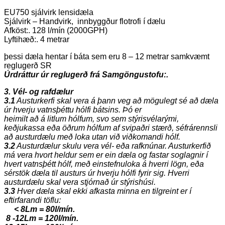
EU750 sjálvirk lensidæla
Sjálvirk – Handvirk, innbyggður flotrofi í dælu
Afköst:. 128 l/mín (2000GPH)
Lyftihæð:. 4 metrar
þessi dæla hentar í báta sem eru 8 – 12 metrar samkvæmt
reglugerð SR
Úrdráttur úr reglugerð frá Samgöngustofu:.
3.
Vél- og rafdælur
3.1
Austurkerfi skal vera á þann veg að mögulegt sé að dæla
úr hverju vatnsþéttu hólfi bátsins. Þó er
heimilt að á litlum hólfum, svo sem stýrisvélarými,
keðjukassa eða öðrum hólfum af svipaðri stærð, séfrárennsli
að austurdælu með loka utan við viðkomandi hólf.
3.2
Austurdælur skulu vera vél- eða rafknúnar. Austurkerfið
má vera hvort heldur sem er ein dæla og
fastar soglagnir í
hvert vatnsþétt hólf, með einstefnuloka á hverri lögn, eða
sérstök dæla til austurs úr
hverju hólfi fyrir sig. Hverri
austurdælu skal vera stjórnað úr stýrishúsi.
3.3
Hver dæla skal ekki afkasta minna en tilgreint er í
eftirfarandi töflu:
< 8Lm = 80l/mín.
8 -12Lm = 120l/mín.