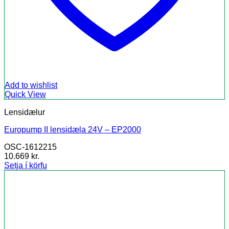
Add to wishlist
Quick View
Lensidælur
Europump II lensidæla 24V – EP2000
OSC-1612215
10.669
kr.
Setja í körfu