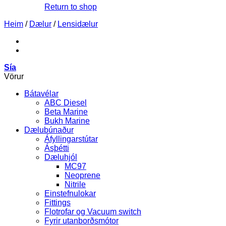
Return to shop
Heim
/
Dælur
/
Lensidælur
Sía
Vörur
Bátavélar
ABC Diesel
Beta Marine
Bukh Marine
Dælubúnaður
Áfyllingarstútar
Ásþétti
Dæluhjól
MC97
Neoprene
Nitrile
Einstefnulokar
Fittings
Flotrofar og Vacuum switch
Fyrir utanborðsmótor