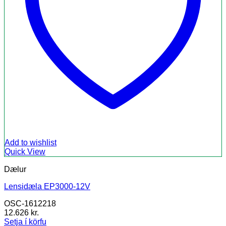
Add to wishlist
Quick View
Dælur
Lensidæla EP3000-12V
OSC-1612218
12.626
kr.
Setja í körfu