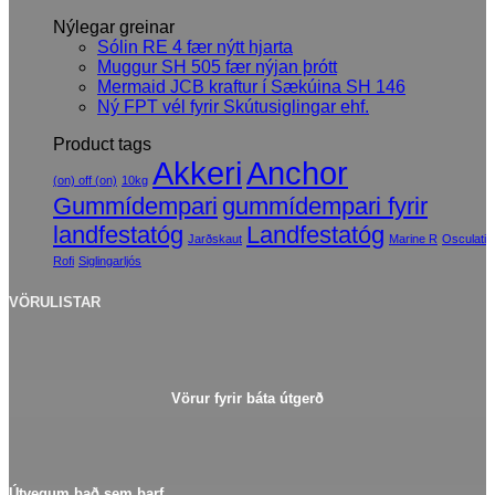
Nýlegar greinar
Sólin RE 4 fær nýtt hjarta
Muggur SH 505 fær nýjan þrótt
Mermaid JCB kraftur í Sækúina SH 146
Ný FPT vél fyrir Skútusiglingar ehf.
Product tags
Akkeri
Anchor
(on) off (on)
10kg
Gummídempari
gummídempari fyrir
landfestatóg
Landfestatóg
Jarðskaut
Marine R
Osculati
Rofi
Siglingarljós
VÖRULISTAR
Vörur fyrir báta útgerð
Útvegum það sem þarf