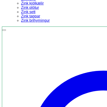
Zink kjölkælir
Zink plötur
Zink sett
Zink tappar
Zink þríhyrningur