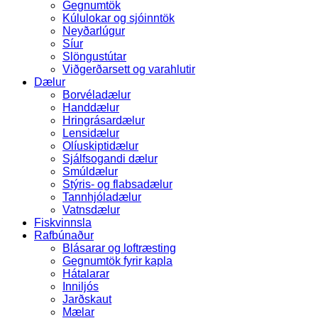
Gegnumtök
Kúlulokar og sjóinntök
Neyðarlúgur
Síur
Slöngustútar
Viðgerðarsett og varahlutir
Dælur
Borvéladælur
Handdælur
Hringrásardælur
Lensidælur
Olíuskiptidælur
Sjálfsogandi dælur
Smúldælur
Stýris- og flabsadælur
Tannhjóladælur
Vatnsdælur
Fiskvinnsla
Rafbúnaður
Blásarar og loftræsting
Gegnumtök fyrir kapla
Hátalarar
Inniljós
Jarðskaut
Mælar