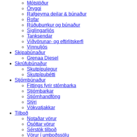
Mótstöður
Öryggi
Rafgeyma deilar & búnaður
Rofar
Rúðuþurrkur og búnaður
Siglingarljós
Tanksendar
Viðvörunar- og eftirlitskerfi
Vinnuljós
Skipabúnaður
Grenaa Diesel
Skrúfubúnaður
Skutpípulegur
Skutpípuþétti
Stjórnbúnaður
Fittings fyrir stórnbarka
Stjórnbarkar
Stjórnhandföng
Stýri
Vökvatjakkar
Tilboð
Notaðar vörur
Ósóttar vörur
Sérstök tilboð
Vörur í umboðssölu