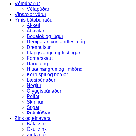
Vélbúnaður
Vélapúðar
Vinsælar vörur
Ýmis bátabúnaður
Akkeri
Áttavitar
Boxalok og lúgur
Demparar fyrir landfestatóg
Drenhulsur
Flaggstangir og festingar
Fórnarskaut
Handföng
Hitaeinangrun og límbönd
Kerruspil og borðar
Læsibúnaður
Neglur
Öryggisbúnaður
Pollar
Skinnur
Stigar
Þokulúðrar
Zink og efnavara
Báta zink
Öxul zink
Zink á ró