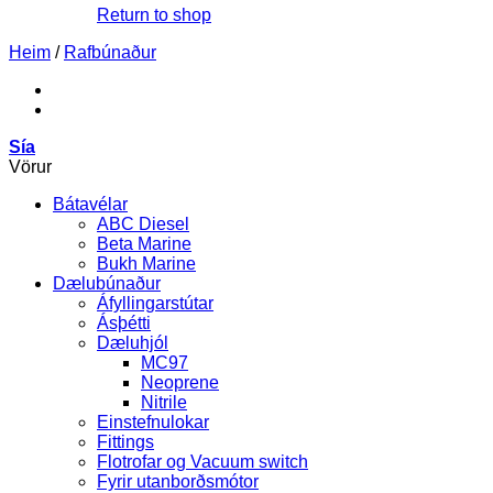
Return to shop
Heim
/
Rafbúnaður
Sía
Vörur
Bátavélar
ABC Diesel
Beta Marine
Bukh Marine
Dælubúnaður
Áfyllingarstútar
Ásþétti
Dæluhjól
MC97
Neoprene
Nitrile
Einstefnulokar
Fittings
Flotrofar og Vacuum switch
Fyrir utanborðsmótor