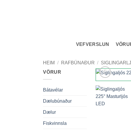
Skip
to
content
VEFVERSLUN
VÖRU
HEIM
/
RAFBÚNAÐUR
/
SIGLINGARL
VÖRUR
Bátavélar
Dælubúnaður
Dælur
Fiskvinnsla