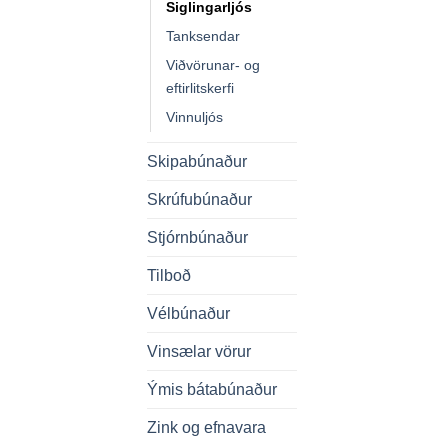
Siglingarljós
Tanksendar
Viðvörunar- og
eftirlitskerfi
Vinnuljós
Skipabúnaður
Skrúfubúnaður
Stjórnbúnaður
Tilboð
Vélbúnaður
Vinsælar vörur
Ýmis bátabúnaður
Zink og efnavara