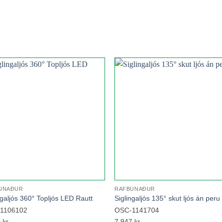
Add to
Add 
wishlist
wishl
ÚNAÐUR
RAFBÚNAÐUR
ngaljós 360° Topljós LED Rautt
Siglingaljós 135° skut ljós án peru
1106102
OSC-1141704
0
kr.
7.947
kr.