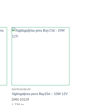
to
Add to
ist
wishlist
Ekki til á lager
RAFBÚNAÐUR
Siglingaljósa pera Bay15d – 10W 12V
MÆLAR
DAN-10129
Voltmælir 12V 52mm
1.776
kr.