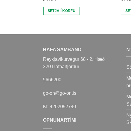
SETJA Í KÖRFU
SE
HAFA SAMBAND
N
Reykjavíkurvegur 68 - 2. Hæð
220 Hafnarfjörður
Só
Mu
5666200
þr
go-on@go-on.is
Me
S
Kt. 4202092740
Ný
OPNUNARTÍMI
Sk