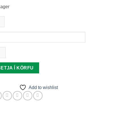
lager
ingaljós
urljós
tity
SETJA Í KÖRFU
Add to wishlist