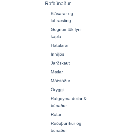
Rafbúnaður
Blásarar og
loftræsting
Gegnumtök fyrir
kapla
Hátalarar
Inniljós
Jarðskaut
Mælar
Mótstöður
Öryggi
Rafgeyma deilar &
búnaður
Rofar
Rúðuþurrkur og
búnaður