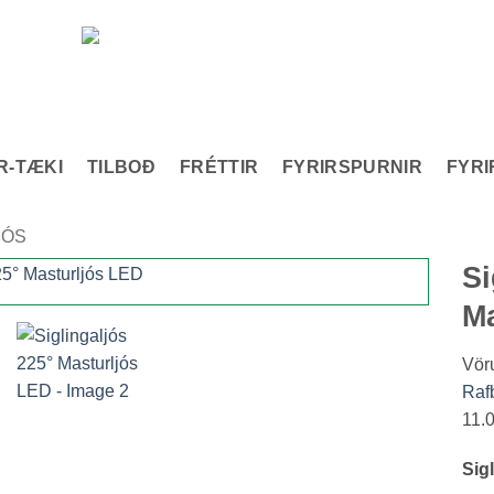
Vélaverslun
R-TÆKI
TILBOÐ
FRÉTTIR
FYRIRSPURNIR
FYRI
JÓS
Si
Ma
Add to
wishlist
Vör
Raf
11.
Sig