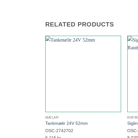
RELATED PRODUCTS
Add to
wishlist
MÆLAR
RAFB
Tankmælir 24V 52mm
Sigli
OSC-2742702
OSC-
6.116
kr.
8.02