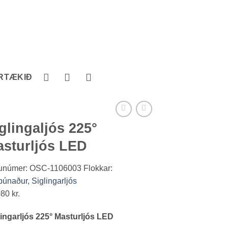
RTÆKIÐ
glingaljós 225°
sturljós LED
unúmer:
OSC-1106003
Flokkar:
búnaður
,
Siglingarljós
080
kr.
lingarljós 225° Masturljós LED