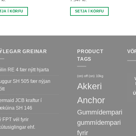
TJA Í KÖRFU
SETJA Í KÖRFU
ÝLEGAR GREINAR
PRODUCT
VÖ
TAGS
lin RE 4 fær nýtt hjarta
(on) off (on)
10kg
ggur SH 505 fær nýjan
Akkeri
ótt
Anchor
rmaid JCB kraftur í
ækúina SH 146
Gummídempari
 FPT vél fyrir
gummídempari
útusiglingar ehf.
fyrir