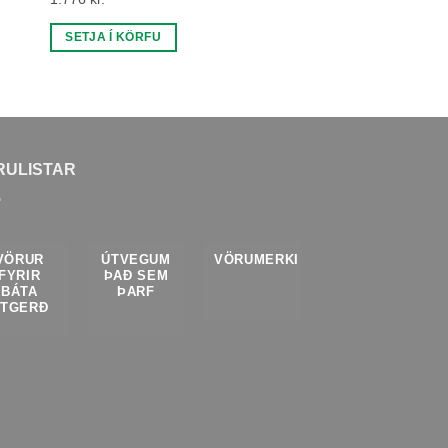
OSC-2743301
5.086
kr.
SETJA Í KÖRFU
LESA MEIRA
RULISTAR
VÖRUR
ÚTVEGUM
VÖRUMERKI
FYRIR
ÞAÐ SEM
BÁTA
ÞARF
ÚTGERÐ