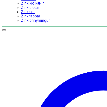
Zink kjölkælir
Zink plötur
Zink sett
Zink tappar
Zink þríhyrningur