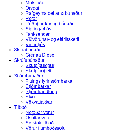
Mótstöður
Öryggi
Rafgeyma deilar & búnaður
Rofar
Rúðuþurrkur og búnaður
Siglingarljós
Tanksendar
Viðvörunar- og eftirlitskerfi
Vinnuljós
Skipabúnaður
Grenaa Diesel
Skrúfubúnaður
Skutpípulegur
Skutpípuþétti
Stjórnbúnaður
Fittings fyrir stórnbarka
Stjórnbarkar
Stjórnhandföng
Stýri
Vökvatjakkar
Tilboð
Notaðar vörur
Ósóttar vörur
Sérstök tilboð
Vörur í umboðssölu