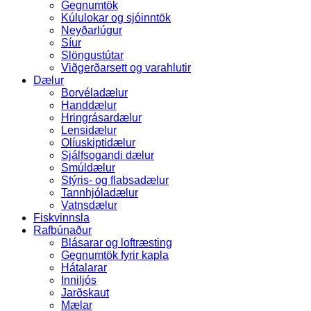
Gegnumtök
Kúlulokar og sjóinntök
Neyðarlúgur
Síur
Slöngustútar
Viðgerðarsett og varahlutir
Dælur
Borvéladælur
Handdælur
Hringrásardælur
Lensidælur
Olíuskiptidælur
Sjálfsogandi dælur
Smúldælur
Stýris- og flabsadælur
Tannhjóladælur
Vatnsdælur
Fiskvinnsla
Rafbúnaður
Blásarar og loftræsting
Gegnumtök fyrir kapla
Hátalarar
Inniljós
Jarðskaut
Mælar