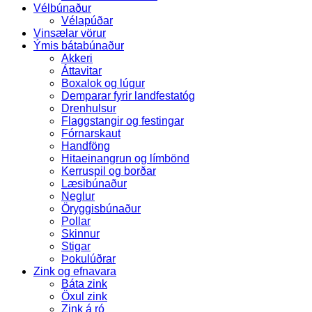
Vélbúnaður
Vélapúðar
Vinsælar vörur
Ýmis bátabúnaður
Akkeri
Áttavitar
Boxalok og lúgur
Demparar fyrir landfestatóg
Drenhulsur
Flaggstangir og festingar
Fórnarskaut
Handföng
Hitaeinangrun og límbönd
Kerruspil og borðar
Læsibúnaður
Neglur
Öryggisbúnaður
Pollar
Skinnur
Stigar
Þokulúðrar
Zink og efnavara
Báta zink
Öxul zink
Zink á ró