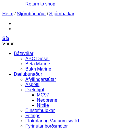
Return to shop
Heim
/
Stjórnbúnaður
/
Stjórnbarkar
Sía
Vörur
Bátavélar
ABC Diesel
Beta Marine
Bukh Marine
Dælubúnaður
Áfyllingarstútar
Ásþétti
Dæluhjól
MC97
Neoprene
Nitrile
Einstefnulokar
Fittings
Flotrofar og Vacuum switch
Fyrir utanborðsmótor