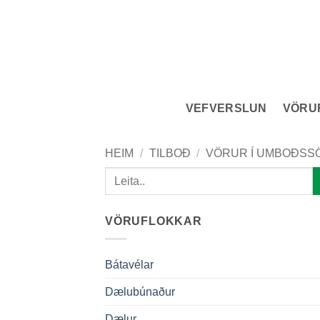
Skip
to
content
VEFVERSLUN
VÖRU
HEIM
/
TILBOÐ
/
VÖRUR Í UMBOÐSS
Leita
eftir:
VÖRUFLOKKAR
Bátavélar
Dælubúnaður
Dælur