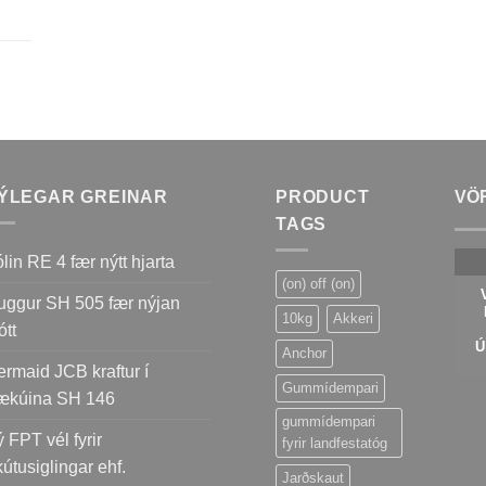
ÝLEGAR GREINAR
PRODUCT
VÖ
TAGS
lin RE 4 fær nýtt hjarta
(on) off (on)
ggur SH 505 fær nýjan
10kg
Akkeri
ótt
Anchor
rmaid JCB kraftur í
Gummídempari
ækúina SH 146
gummídempari
 FPT vél fyrir
fyrir landfestatóg
útusiglingar ehf.
Jarðskaut