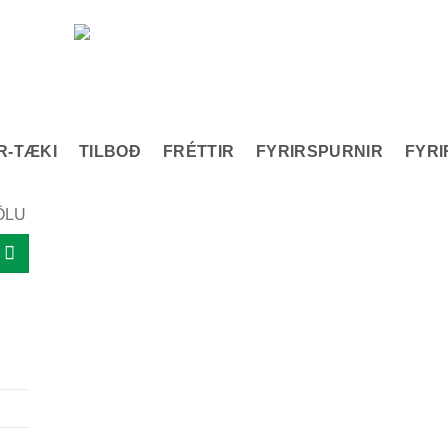
Vélaverslun
R-TÆKI
TILBOÐ
FRÉTTIR
FYRIRSPURNIR
FYRI
ÖLU