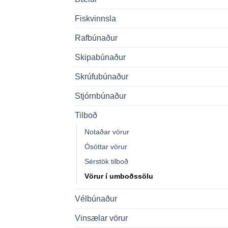
Fiskvinnsla
Rafbúnaður
Skipabúnaður
Skrúfubúnaður
Stjórnbúnaður
Tilboð
Notaðar vörur
Ósóttar vörur
Sérstök tilboð
Vörur í umboðssölu
Vélbúnaður
Vinsælar vörur