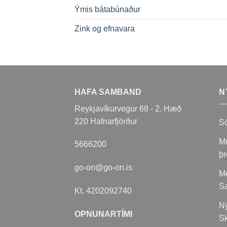
Ýmis bátabúnaður
Zink og efnavara
HAFA SAMBAND
N
Reykjavíkurvegur 68 - 2. Hæð
220 Hafnarfjörður
Só
Mu
5666200
þr
go-on@go-on.is
Me
S
Kt. 4202092740
Ný
OPNUNARTÍMI
Sk