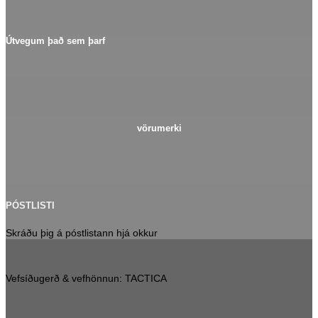
Útvegum það sem þarf
vörumerki
PÓSTLISTI
Skráðu þig á póstlistann hjá okkur
Vefsíðugerð & vefhönnun: TACTICA
V