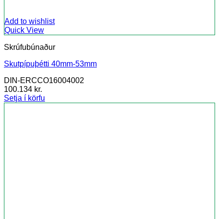
Add to wishlist
Quick View
Skrúfubúnaður
Skutpípuþétti 40mm-53mm
DIN-ERCCO16004002
100.134
kr.
Setja í körfu