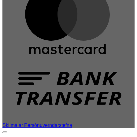
T
Skilmálar
Persónuverndarstefna