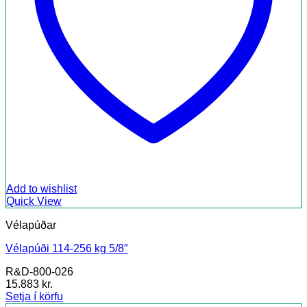
Add to wishlist
Quick View
Vélapúðar
Vélapúði 114-256 kg 5/8″
R&D-800-026
15.883
kr.
Setja í körfu