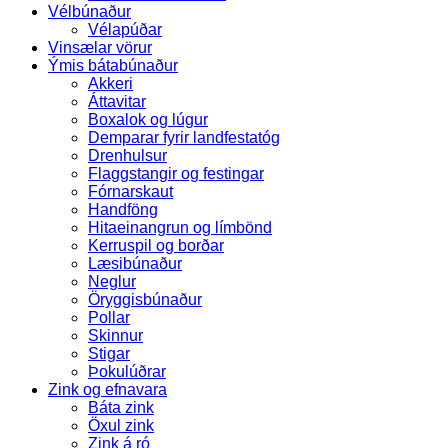
Vélbúnaður
Vélapúðar
Vinsælar vörur
Ýmis bátabúnaður
Akkeri
Áttavitar
Boxalok og lúgur
Demparar fyrir landfestatóg
Drenhulsur
Flaggstangir og festingar
Fórnarskaut
Handföng
Hitaeinangrun og límbönd
Kerruspil og borðar
Læsibúnaður
Neglur
Öryggisbúnaður
Pollar
Skinnur
Stigar
Þokulúðrar
Zink og efnavara
Báta zink
Öxul zink
Zink á ró