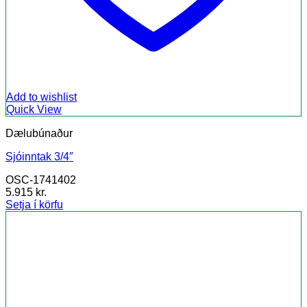
Add to wishlist
Quick View
Dælubúnaður
Sjóinntak 3/4″
OSC-1741402
5.915
kr.
Setja í körfu