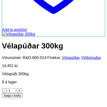
Add to wishlist
Vélapúðar 300kg
Vörunúmer:
R&D-800-014
Flokkar:
Vélapúðar
,
Vélbúnaður
14.451
kr.
Vélapúði 300kg
8 á lager
Vélapúðar
300kg
Setja í körfu
quantity