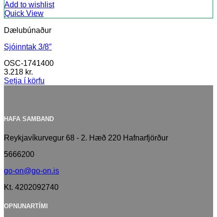
Add to wishlist
Quick View
Dælubúnaður
Sjóinntak 3/8″
OSC-1741400
3.218
kr.
Setja í körfu
HAFA SAMBAND
Reykjavíkurvegur 68 - 2. Hæð 220 Hafnarfjörður
5666200
go-on@go-on.is
Kt. 4202092740
OPNUNARTÍMI