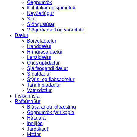
Gegnumtök
Kúlulokar og sjóinntök
Neyðarlúgur
Síur
Slöngustútar
Viðgerðarsett og varahlutir
Dælur
Borvéladælur
Handdælur
Hringrásardælur
Lensidælur
Olíuskiptidælur
Sjálfsogandi dælur
Smúldælur
Stýris- og flabsadælur
Tannhjóladælur
Vatnsdælur
Fiskvinnsla
Rafbúnaður
Blásarar og loftræsting
Gegnumtök fyrir kapla
Hátalarar
Inniljós
Jarðskaut
Mælar