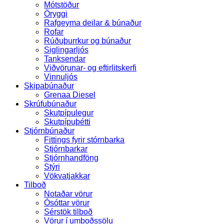
Mótstöður
Öryggi
Rafgeyma deilar & búnaður
Rofar
Rúðuþurrkur og búnaður
Siglingarljós
Tanksendar
Viðvörunar- og eftirlitskerfi
Vinnuljós
Skipabúnaður
Grenaa Diesel
Skrúfubúnaður
Skutpípulegur
Skutpípuþétti
Stjórnbúnaður
Fittings fyrir stórnbarka
Stjórnbarkar
Stjórnhandföng
Stýri
Vökvatjakkar
Tilboð
Notaðar vörur
Ósóttar vörur
Sérstök tilboð
Vörur í umboðssölu