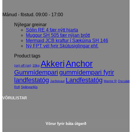
Mánud - föstud. 09:00 - 17:00
Nýlegar greinar
Sólin RE 4 fær nýtt hjarta
Muggur SH 505 fær nýjan þrótt
Mermaid JCB kraftur í Sækúina SH 146
Ný FPT vél fyrir Skútusiglingar ehf.
Product tags
Akkeri
Anchor
(on) off (on)
10kg
Gummídempari
gummídempari fyrir
landfestatóg
Landfestatóg
Jarðskaut
Marine R
Osculati
Rofi
Siglingarljós
VÖRULISTAR
Vörur fyrir báta útgerð