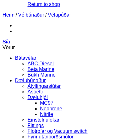
Return to shop
Heim
/
Vélbúnaður
/
Vélapúðar
Sía
Vörur
Bátavélar
ABC Diesel
Beta Marine
Bukh Marine
Dælubúnaður
Áfyllingarstútar
Ásþétti
Dæluhjól
MC97
Neoprene
Nitrile
Einstefnulokar
Fittings
Flotrofar og Vacuum switch
Fyrir utanborðsmótor