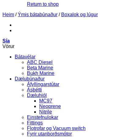
Return to shop
Heim
/
Ýmis bátabúnaður
/
Boxalok og lúgur
Sía
Vörur
Bátavélar
ABC Diesel
Beta Marine
Bukh Marine
Dælubúnaður
Áfyllingarstútar
Ásþétti
Dæluhjól
MC97
Neoprene
Nitrile
Einstefnulokar
Fittings
Flotrofar og Vacuum switch
Fyrir utanborðsmótor