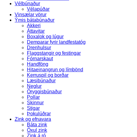
Vélbúnaður
Vélapúðar
Vinsælar vörur
Ýmis bátabúnaður
Akkeri
Áttavitar
Boxalok og lúgur
Demparar fyrir landfestatóg
Drenhulsur
Flaggstangir og festingar
Fórnarskaut
Handföng
Hitaeinangrun og límbönd
Kerruspil og borðar
Læsibúnaður
Neglur
Öryggisbúnaður
Pollar
Skinnur
Stigar
Þokulúðrar
Zink og efnavara
Báta zink
Öxul zink
Zink á ró