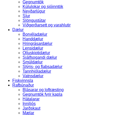
Gegnumtök
Kúlulokar og sjóinntök
Neyðarlúgur
Síur
Slöngustútar
Viðgerðarsett og varahlutir
Dælur
Borvéladælur
Handdælur
Hringrásardælur
Lensidælur
Olíuskiptidælur
Sjálfsogandi dælur
Smúldælur
Stýris- og flabsadælur
Tannhjóladælur
Vatnsdælur
Fiskvinnsla
Rafbúnaður
Blásarar og loftræsting
Gegnumtök fyrir kapla
Hátalarar
Inniljós
Jarðskaut
Mælar