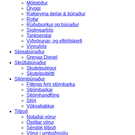
Mótstöður
Öryggi
Rafgeyma deilar & búnaður
Rofar
Rúðuþurrkur og búnaður
Siglingarljós
Tanksendar
Viðvörunar- og eftirlitskerfi
Vinnuljós
Skipabúnaður
Grenaa Diesel
Skrúfubúnaður
Skutpípulegur
Skutpípuþétti
Stjórnbúnaður
Fittings fyrir stórnbarka
Stjórnbarkar
Stjórnhandföng
Stýri
Vökvatjakkar
Tilboð
Notaðar vörur
Ósóttar vörur
Sérstök tilboð
Vörur í umboðssölu