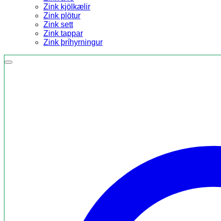
Zink kjölkælir
Zink plötur
Zink sett
Zink tappar
Zink þríhyrningur