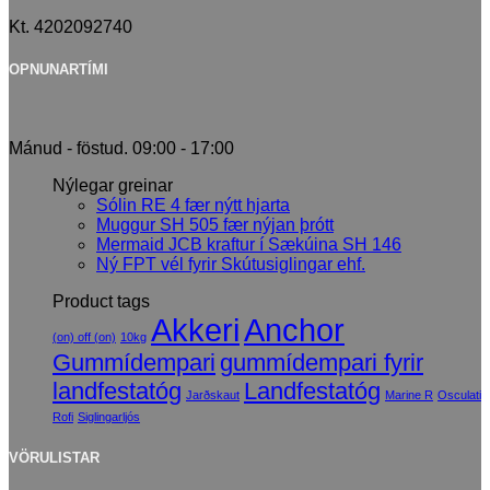
Kt. 4202092740
OPNUNARTÍMI
Mánud - föstud. 09:00 - 17:00
Nýlegar greinar
Sólin RE 4 fær nýtt hjarta
Muggur SH 505 fær nýjan þrótt
Mermaid JCB kraftur í Sækúina SH 146
Ný FPT vél fyrir Skútusiglingar ehf.
Product tags
Akkeri
Anchor
(on) off (on)
10kg
Gummídempari
gummídempari fyrir
landfestatóg
Landfestatóg
Jarðskaut
Marine R
Osculati
Rofi
Siglingarljós
VÖRULISTAR