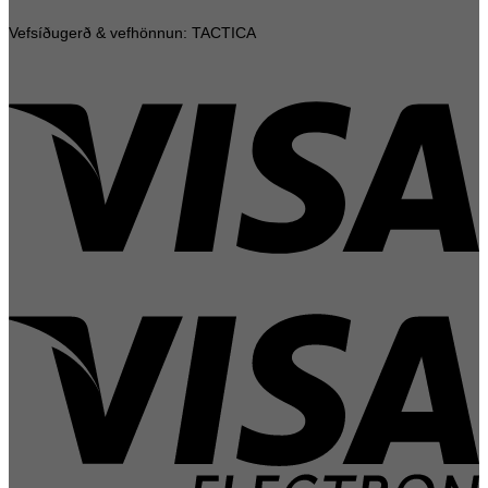
Vefsíðugerð & vefhönnun: TACTICA
V
V
E