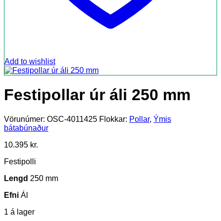
Add to wishlist
Festipollar úr áli 250 mm
Vörunúmer:
OSC-4011425
Flokkar:
Pollar
,
Ýmis
bátabúnaður
10.395
kr.
Festipolli
Lengd
250 mm
Efni
Ál
1 á lager