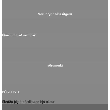
Vörur fyrir báta útgerð
Útvegum það sem þarf
vörumerki
PÓSTLISTI
Skráðu þig á póstlistann hjá okkur