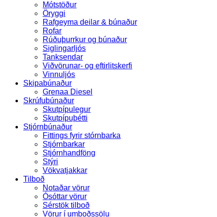
Mótstöður
Öryggi
Rafgeyma deilar & búnaður
Rofar
Rúðuþurrkur og búnaður
Siglingarljós
Tanksendar
Viðvörunar- og eftirlitskerfi
Vinnuljós
Skipabúnaður
Grenaa Diesel
Skrúfubúnaður
Skutpípulegur
Skutpípuþétti
Stjórnbúnaður
Fittings fyrir stórnbarka
Stjórnbarkar
Stjórnhandföng
Stýri
Vökvatjakkar
Tilboð
Notaðar vörur
Ósóttar vörur
Sérstök tilboð
Vörur í umboðssölu