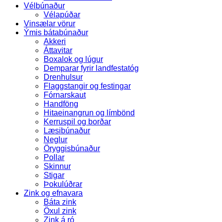
Vélbúnaður
Vélapúðar
Vinsælar vörur
Ýmis bátabúnaður
Akkeri
Áttavitar
Boxalok og lúgur
Demparar fyrir landfestatóg
Drenhulsur
Flaggstangir og festingar
Fórnarskaut
Handföng
Hitaeinangrun og límbönd
Kerruspil og borðar
Læsibúnaður
Neglur
Öryggisbúnaður
Pollar
Skinnur
Stigar
Þokulúðrar
Zink og efnavara
Báta zink
Öxul zink
Zink á ró