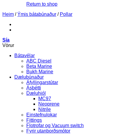
Return to shop
Heim
/
Ýmis bátabúnaður
/
Pollar
Sía
Vörur
Bátavélar
ABC Diesel
Beta Marine
Bukh Marine
Dælubúnaður
Áfyllingarstútar
Ásþétti
Dæluhjól
MC97
Neoprene
Nitrile
Einstefnulokar
Fittings
Flotrofar og Vacuum switch
Fyrir utanborðsmótor