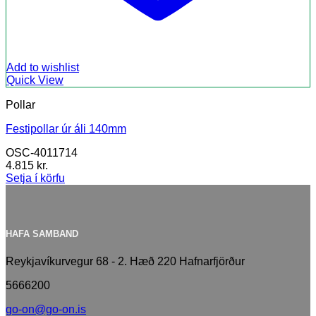
Add to wishlist
Quick View
Pollar
Festipollar úr áli 140mm
OSC-4011714
4.815
kr.
Setja í körfu
HAFA SAMBAND
Reykjavíkurvegur 68 - 2. Hæð 220 Hafnarfjörður
5666200
go-on@go-on.is