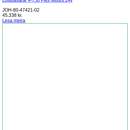
Loftblásarar 4-750 Flex Mount 24v
JOH-80-47421-02
45.338
kr.
Lesa meira