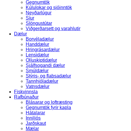
Gegnumtök
Kúlulokar og sjóinntök
Neyðarlúgur
Síur
Slöngustútar
Viðgerðarsett og varahlutir
Dælur
Borvéladælur
Handdælur
Hringrásardælur
Lensidælur
Olíuskiptidælur
Sjálfsogandi dælur
Smúldælur
Stýris- og flabsadælur
Tannhjóladælur
Vatnsdælur
Fiskvinnsla
Rafbúnaður
Blásarar og loftræsting
Gegnumtök fyrir kapla
Hátalarar
Inniljós
Jarðskaut
Mælar