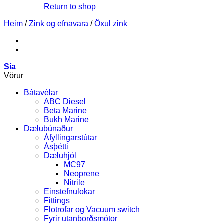
Return to shop
Heim
/
Zink og efnavara
/
Öxul zink
Sía
Vörur
Bátavélar
ABC Diesel
Beta Marine
Bukh Marine
Dælubúnaður
Áfyllingarstútar
Ásþétti
Dæluhjól
MC97
Neoprene
Nitrile
Einstefnulokar
Fittings
Flotrofar og Vacuum switch
Fyrir utanborðsmótor