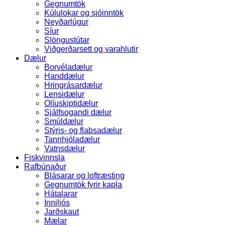
Gegnumtök
Kúlulokar og sjóinntök
Neyðarlúgur
Síur
Slöngustútar
Viðgerðarsett og varahlutir
Dælur
Borvéladælur
Handdælur
Hringrásardælur
Lensidælur
Olíuskiptidælur
Sjálfsogandi dælur
Smúldælur
Stýris- og flabsadælur
Tannhjóladælur
Vatnsdælur
Fiskvinnsla
Rafbúnaður
Blásarar og loftræsting
Gegnumtök fyrir kapla
Hátalarar
Inniljós
Jarðskaut
Mælar