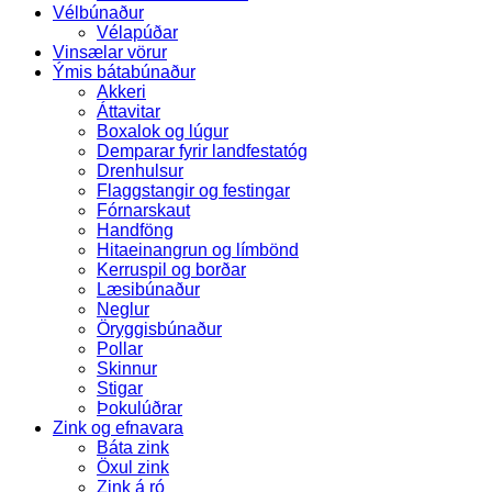
Vélbúnaður
Vélapúðar
Vinsælar vörur
Ýmis bátabúnaður
Akkeri
Áttavitar
Boxalok og lúgur
Demparar fyrir landfestatóg
Drenhulsur
Flaggstangir og festingar
Fórnarskaut
Handföng
Hitaeinangrun og límbönd
Kerruspil og borðar
Læsibúnaður
Neglur
Öryggisbúnaður
Pollar
Skinnur
Stigar
Þokulúðrar
Zink og efnavara
Báta zink
Öxul zink
Zink á ró