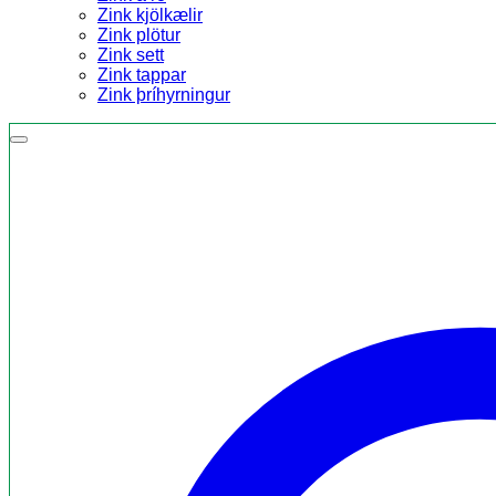
Zink kjölkælir
Zink plötur
Zink sett
Zink tappar
Zink þríhyrningur