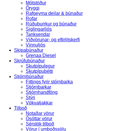
Mótstöður
Öryggi
Rafgeyma deilar & búnaður
Rofar
Rúðuþurrkur og búnaður
Siglingarljós
Tanksendar
Viðvörunar- og eftirlitskerfi
Vinnuljós
Skipabúnaður
Grenaa Diesel
Skrúfubúnaður
Skutpípulegur
Skutpípuþétti
Stjórnbúnaður
Fittings fyrir stórnbarka
Stjórnbarkar
Stjórnhandföng
Stýri
Vökvatjakkar
Tilboð
Notaðar vörur
Ósóttar vörur
Sérstök tilboð
Vörur í umboðssölu