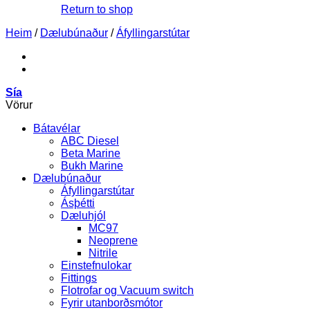
Return to shop
Heim
/
Dælubúnaður
/
Áfyllingarstútar
Sía
Vörur
Bátavélar
ABC Diesel
Beta Marine
Bukh Marine
Dælubúnaður
Áfyllingarstútar
Ásþétti
Dæluhjól
MC97
Neoprene
Nitrile
Einstefnulokar
Fittings
Flotrofar og Vacuum switch
Fyrir utanborðsmótor