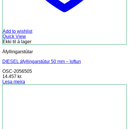
Add to wishlist
Quick View
Ekki til á lager
Áfyllingarstútar
DIESEL áfyllingarstútur 50 mm – loftun
OSC-2056505
14.457
kr.
Lesa meira