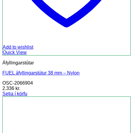
Add to wishlist
Quick View
Áfyllingarstútar
FUEL áfyllingarstútur 38 mm – Nylon
OSC-2066904
2.336
kr.
Setja í körfu