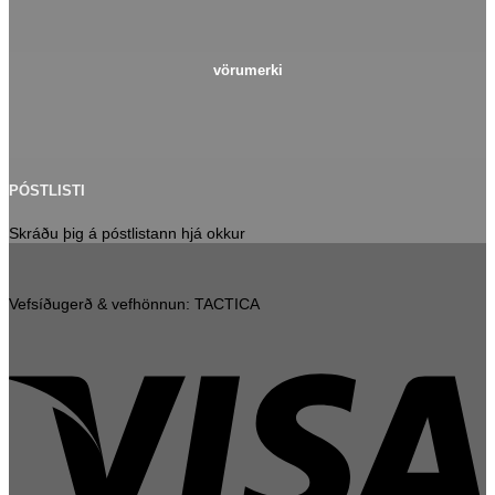
vörumerki
PÓSTLISTI
Skráðu þig á póstlistann hjá okkur
Vefsíðugerð & vefhönnun: TACTICA
V