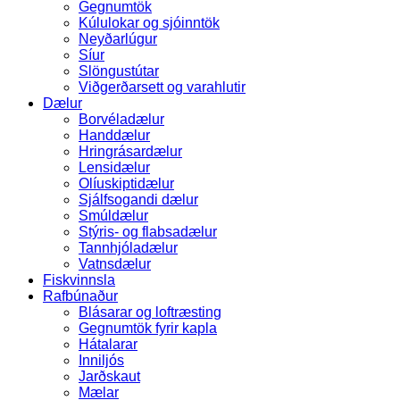
Gegnumtök
Kúlulokar og sjóinntök
Neyðarlúgur
Síur
Slöngustútar
Viðgerðarsett og varahlutir
Dælur
Borvéladælur
Handdælur
Hringrásardælur
Lensidælur
Olíuskiptidælur
Sjálfsogandi dælur
Smúldælur
Stýris- og flabsadælur
Tannhjóladælur
Vatnsdælur
Fiskvinnsla
Rafbúnaður
Blásarar og loftræsting
Gegnumtök fyrir kapla
Hátalarar
Inniljós
Jarðskaut
Mælar