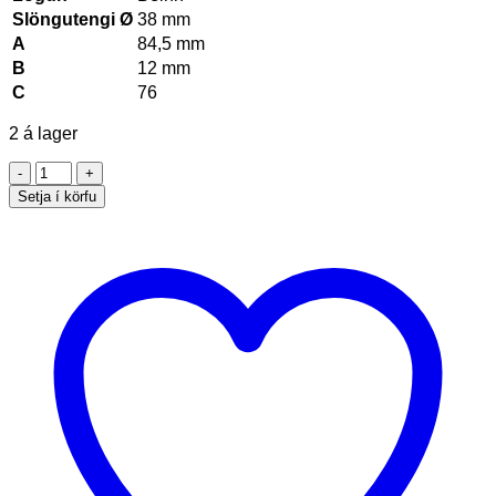
Slöngutengi Ø
38 mm
A
84,5 mm
B
12 mm
C
76
2 á lager
FUEL
áfyllingarstútur
Setja í körfu
38
mm
quantity