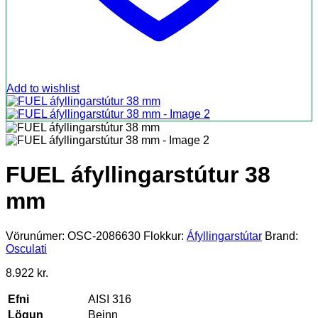
Add to wishlist
FUEL áfyllingarstútur 38
mm
Vörunúmer:
OSC-2086630
Flokkur:
Áfyllingarstútar
Brand:
Osculati
8.922
kr.
Efni
AISI 316
Lögun
Beinn