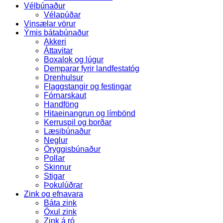
Vélbúnaður
Vélapúðar
Vinsælar vörur
Ýmis bátabúnaður
Akkeri
Áttavitar
Boxalok og lúgur
Demparar fyrir landfestatóg
Drenhulsur
Flaggstangir og festingar
Fórnarskaut
Handföng
Hitaeinangrun og límbönd
Kerruspil og borðar
Læsibúnaður
Neglur
Öryggisbúnaður
Pollar
Skinnur
Stigar
Þokulúðrar
Zink og efnavara
Báta zink
Öxul zink
Zink á ró