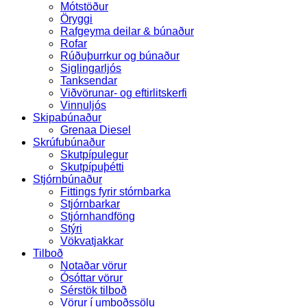
Mótstöður
Öryggi
Rafgeyma deilar & búnaður
Rofar
Rúðuþurrkur og búnaður
Siglingarljós
Tanksendar
Viðvörunar- og eftirlitskerfi
Vinnuljós
Skipabúnaður
Grenaa Diesel
Skrúfubúnaður
Skutpípulegur
Skutpípuþétti
Stjórnbúnaður
Fittings fyrir stórnbarka
Stjórnbarkar
Stjórnhandföng
Stýri
Vökvatjakkar
Tilboð
Notaðar vörur
Ósóttar vörur
Sérstök tilboð
Vörur í umboðssölu