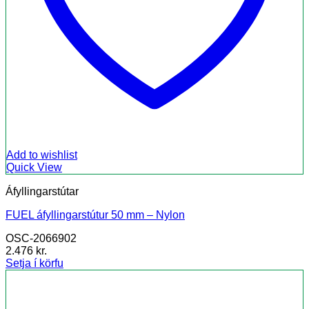
Add to wishlist
Quick View
Áfyllingarstútar
FUEL áfyllingarstútur 50 mm – Nylon
OSC-2066902
2.476
kr.
Setja í körfu