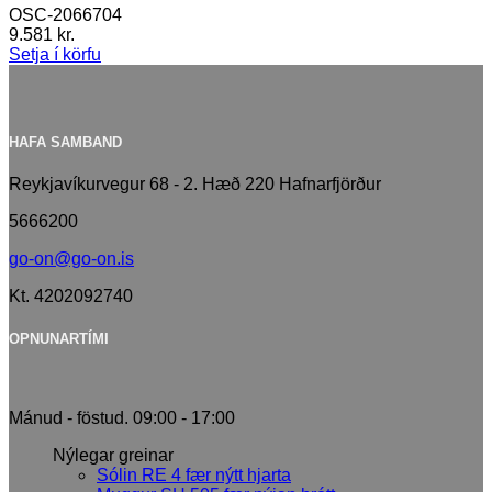
OSC-2066704
9.581
kr.
Setja í körfu
HAFA SAMBAND
Reykjavíkurvegur 68 - 2. Hæð 220 Hafnarfjörður
5666200
go-on@go-on.is
Kt. 4202092740
OPNUNARTÍMI
Mánud - föstud. 09:00 - 17:00
Nýlegar greinar
Sólin RE 4 fær nýtt hjarta