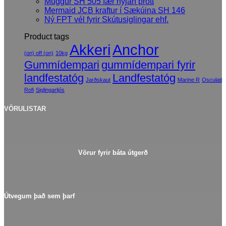
Muggur SH 505 fær nýjan þrótt
Mermaid JCB kraftur í Sækúina SH 146
Ný FPT vél fyrir Skútusiglingar ehf.
Product tags
Akkeri
Anchor
(on) off (on)
10kg
Gummídempari
gummídempari fyrir
landfestatóg
Landfestatóg
Jarðskaut
Marine R
Osculati
Rofi
Siglingarljós
VÖRULISTAR
Vörur fyrir báta útgerð
Útvegum það sem þarf