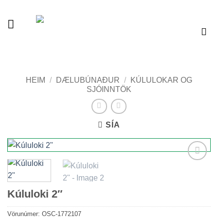
Skip
to
content
Vélaverslun
HEIM
/
DÆLUBÚNAÐUR
/
KÚLULOKAR OG
SJÓINNTÖK
SÍA
Add to
wishlist
Kúluloki 2″
Vörunúmer:
OSC-1772107