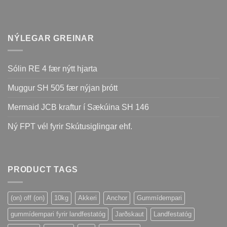
NÝLEGAR GREINAR
Sólin RE 4 fær nýtt hjarta
Muggur SH 505 fær nýjan þrótt
Mermaid JCB kraftur í Sækúina SH 146
Ný FPT vél fyrir Skútusiglingar ehf.
PRODUCT TAGS
(on) off (on)
10kg
Akkeri
Anchor
Gummídempari
gummídempari fyrir landfestatóg
Jarðskaut
Landfestatóg