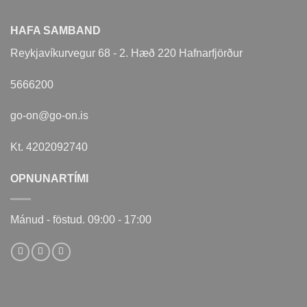
HAFA SAMBAND
Reykjavíkurvegur 68 - 2. Hæð 220 Hafnarfjörður
5666200
go-on@go-on.is
Kt. 4202092740
OPNUNARTÍMI
Mánud - föstud. 09:00 - 17:00