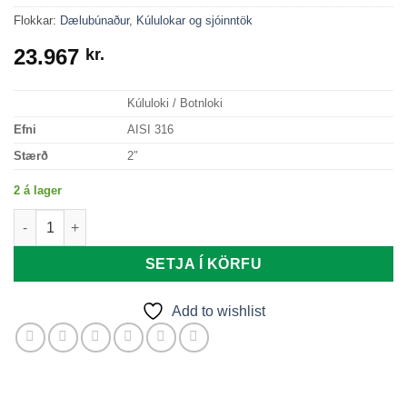
Flokkar:
Dælubúnaður
,
Kúlulokar og sjóinntök
23.967
kr.
Kúluloki / Botnloki
Efni
AISI 316
Stærð
2″
2 á lager
Kúluloki 2" quantity
SETJA Í KÖRFU
Add to wishlist