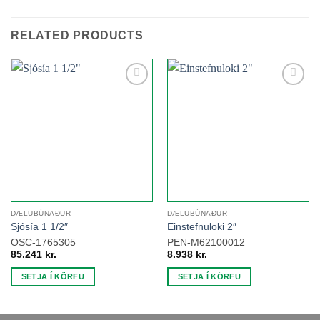
RELATED PRODUCTS
Add to
Add to
wishlist
wishlist
DÆLUBÚNAÐUR
DÆLUBÚNAÐUR
Sjósía 1 1/2″
Einstefnuloki 2″
OSC-1765305
PEN-M62100012
85.241
kr.
8.938
kr.
SETJA Í KÖRFU
SETJA Í KÖRFU