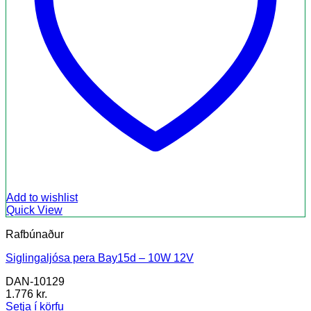
Add to wishlist
Quick View
Rafbúnaður
Siglingaljósa pera Bay15d – 10W 12V
DAN-10129
1.776
kr.
Setja í körfu