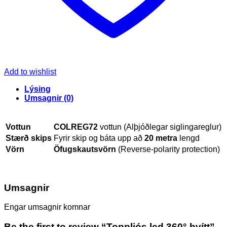
Add to wishlist
Lýsing
Umsagnir (0)
Vottun
COLREG72
vottun (Alþjóðlegar siglingareglur)
Stærð skips
Fyrir skip og báta upp að
20 metra
lengd
Vörn
Öfugskautsvörn
(Reverse-polarity protection)
Umsagnir
Engar umsagnir komnar
Be the first to review “Toppljós led 360° hvítt”