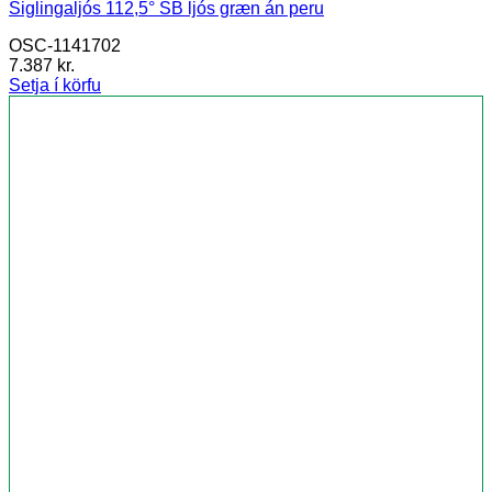
Siglingaljós 112,5° SB ljós græn án peru
OSC-1141702
7.387
kr.
Setja í körfu