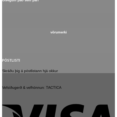
Útvegum það sem þarf
vörumerki
PÓSTLISTI
Skráðu þig á póstlistann hjá okkur
Vefsíðugerð & vefhönnun: TACTICA
V