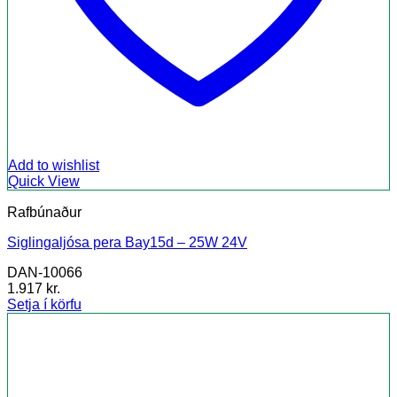
Add to wishlist
Quick View
Rafbúnaður
Siglingaljósa pera Bay15d – 25W 24V
DAN-10066
1.917
kr.
Setja í körfu