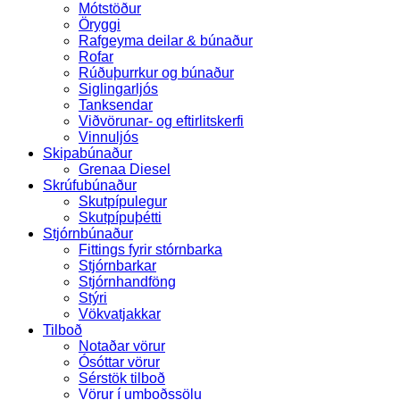
Mótstöður
Öryggi
Rafgeyma deilar & búnaður
Rofar
Rúðuþurrkur og búnaður
Siglingarljós
Tanksendar
Viðvörunar- og eftirlitskerfi
Vinnuljós
Skipabúnaður
Grenaa Diesel
Skrúfubúnaður
Skutpípulegur
Skutpípuþétti
Stjórnbúnaður
Fittings fyrir stórnbarka
Stjórnbarkar
Stjórnhandföng
Stýri
Vökvatjakkar
Tilboð
Notaðar vörur
Ósóttar vörur
Sérstök tilboð
Vörur í umboðssölu