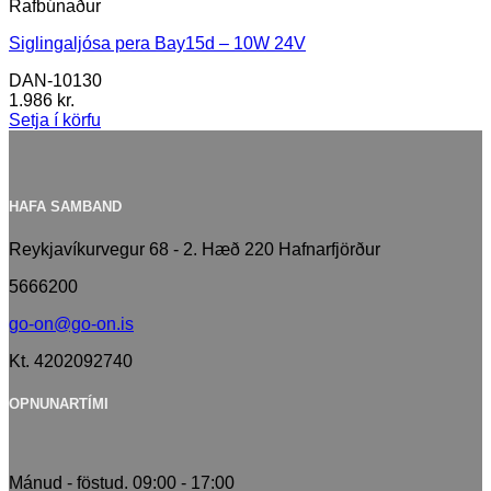
Rafbúnaður
Siglingaljósa pera Bay15d – 10W 24V
DAN-10130
1.986
kr.
Setja í körfu
HAFA SAMBAND
Reykjavíkurvegur 68 - 2. Hæð 220 Hafnarfjörður
5666200
go-on@go-on.is
Kt. 4202092740
OPNUNARTÍMI
Mánud - föstud. 09:00 - 17:00