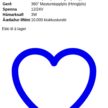
Gerð
360° Masturstoppljós (Hringljós)
Spenna
12/24V
Hámarksafl
3W
Áætlaður líftími
10.000 klukkustundir
Ekki til á lager