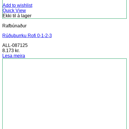
Add to wishlist
Quick View
Ekki til á lager
Rafbúnaður
Rúðuþurrku Rofi 0-1-2-3
ALL-087125
8.173
kr.
Lesa meira