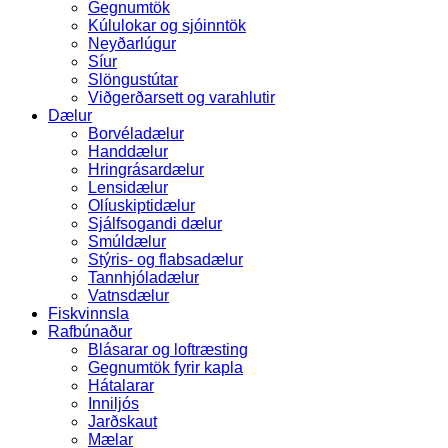
Gegnumtök
Kúlulokar og sjóinntök
Neyðarlúgur
Síur
Slöngustútar
Viðgerðarsett og varahlutir
Dælur
Borvéladælur
Handdælur
Hringrásardælur
Lensidælur
Olíuskiptidælur
Sjálfsogandi dælur
Smúldælur
Stýris- og flabsadælur
Tannhjóladælur
Vatnsdælur
Fiskvinnsla
Rafbúnaður
Blásarar og loftræsting
Gegnumtök fyrir kapla
Hátalarar
Inniljós
Jarðskaut
Mælar