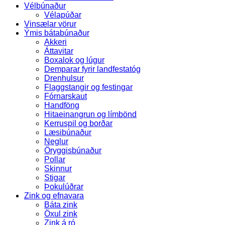
Vélbúnaður
Vélapúðar
Vinsælar vörur
Ýmis bátabúnaður
Akkeri
Áttavitar
Boxalok og lúgur
Demparar fyrir landfestatóg
Drenhulsur
Flaggstangir og festingar
Fórnarskaut
Handföng
Hitaeinangrun og límbönd
Kerruspil og borðar
Læsibúnaður
Neglur
Öryggisbúnaður
Pollar
Skinnur
Stigar
Þokulúðrar
Zink og efnavara
Báta zink
Öxul zink
Zink á ró