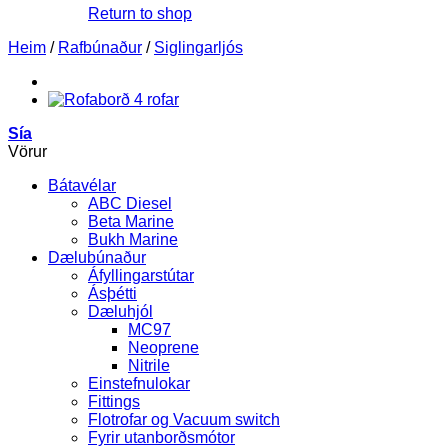
Return to shop
Heim
/
Rafbúnaður
/
Siglingarljós
Sía
Vörur
Bátavélar
ABC Diesel
Beta Marine
Bukh Marine
Dælubúnaður
Áfyllingarstútar
Ásþétti
Dæluhjól
MC97
Neoprene
Nitrile
Einstefnulokar
Fittings
Flotrofar og Vacuum switch
Fyrir utanborðsmótor