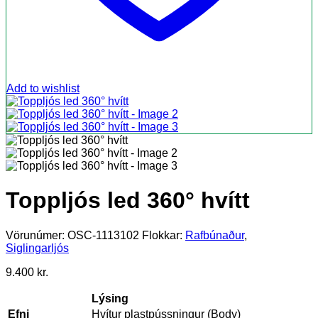
Add to wishlist
Toppljós led 360° hvítt
Vörunúmer:
OSC-1113102
Flokkar:
Rafbúnaður
,
Siglingarljós
9.400
kr.
Lýsing
Efni
Hvítur plastpússningur (Body)