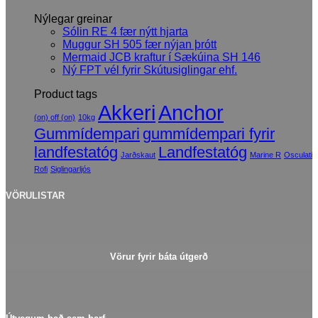
Nýlegar greinar
Sólin RE 4 fær nýtt hjarta
Muggur SH 505 fær nýjan þrótt
Mermaid JCB kraftur í Sækúina SH 146
Ný FPT vél fyrir Skútusiglingar ehf.
Product tags
Akkeri
Anchor
(on) off (on)
10kg
Gummídempari
gummídempari fyrir
landfestatóg
Landfestatóg
Jarðskaut
Marine R
Osculati
Rofi
Siglingarljós
VÖRULISTAR
Vörur fyrir báta útgerð