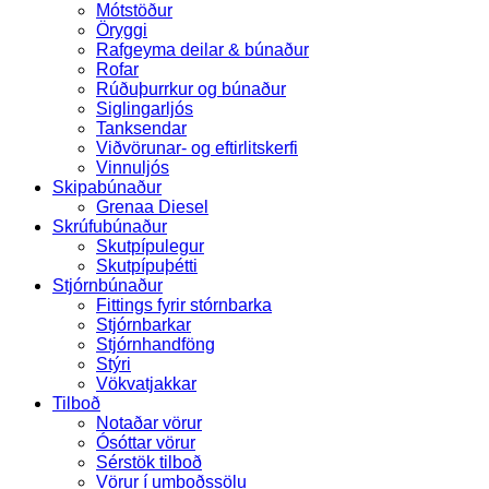
Mótstöður
Öryggi
Rafgeyma deilar & búnaður
Rofar
Rúðuþurrkur og búnaður
Siglingarljós
Tanksendar
Viðvörunar- og eftirlitskerfi
Vinnuljós
Skipabúnaður
Grenaa Diesel
Skrúfubúnaður
Skutpípulegur
Skutpípuþétti
Stjórnbúnaður
Fittings fyrir stórnbarka
Stjórnbarkar
Stjórnhandföng
Stýri
Vökvatjakkar
Tilboð
Notaðar vörur
Ósóttar vörur
Sérstök tilboð
Vörur í umboðssölu