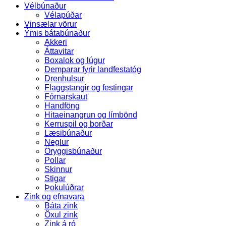
Vélbúnaður
Vélapúðar
Vinsælar vörur
Ýmis bátabúnaður
Akkeri
Áttavitar
Boxalok og lúgur
Demparar fyrir landfestatóg
Drenhulsur
Flaggstangir og festingar
Fórnarskaut
Handföng
Hitaeinangrun og límbönd
Kerruspil og borðar
Læsibúnaður
Neglur
Öryggisbúnaður
Pollar
Skinnur
Stigar
Þokulúðrar
Zink og efnavara
Báta zink
Öxul zink
Zink á ró