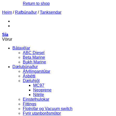
Return to shop
Heim
/
Rafbúnaður
/
Tanksendar
Sía
Vörur
Bátavélar
ABC Diesel
Beta Marine
Bukh Marine
Dælubúnaður
Áfyllingarstútar
Ásþétti
Dæluhjól
MC97
Neoprene
Nitrile
Einstefnulokar
Fittings
Flotrofar og Vacuum switch
Fyrir utanborðsmótor