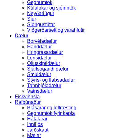
Gegnumtök
Kúlulokar og sjóinntök
Neyðarlúgur
Síur
Slöngustútar
Viðgerðarsett og varahlutir
Dælur
Borvéladælur
Handdælur
Hringrásardælur
Lensidælur
Olíuskiptidælur
Sjálfsogandi dælur
Smúldælur
Stýris- og flabsadælur
Tannhjóladælur
Vatnsdælur
Fiskvinnsla
Rafbúnaður
Blásarar og loftræsting
Gegnumtök fyrir kapla
Hátalarar
Inniljós
Jarðskaut
Mælar