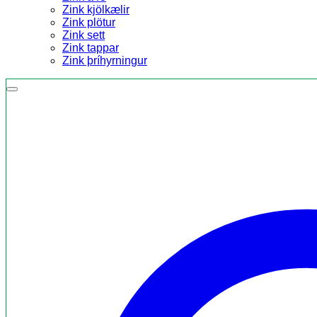
Zink kjölkælir
Zink plötur
Zink sett
Zink tappar
Zink þríhyrningur