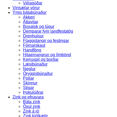
Vélapúðar
Vinsælar vörur
Ýmis bátabúnaður
Akkeri
Áttavitar
Boxalok og lúgur
Demparar fyrir landfestatóg
Drenhulsur
Flaggstangir og festingar
Fórnarskaut
Handföng
Hitaeinangrun og límbönd
Kerruspil og borðar
Læsibúnaður
Neglur
Öryggisbúnaður
Pollar
Skinnur
Stigar
Þokulúðrar
Zink og efnavara
Báta zink
Öxul zink
Zink á ró
Zink kjölkælir