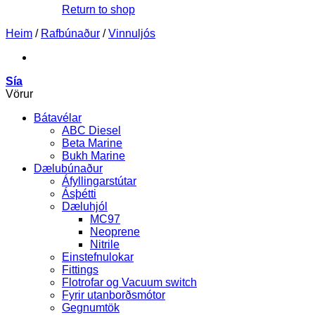
Return to shop
Heim
/
Rafbúnaður
/
Vinnuljós
Sía
Vörur
Bátavélar
ABC Diesel
Beta Marine
Bukh Marine
Dælubúnaður
Áfyllingarstútar
Ásþétti
Dæluhjól
MC97
Neoprene
Nitrile
Einstefnulokar
Fittings
Flotrofar og Vacuum switch
Fyrir utanborðsmótor
Gegnumtök