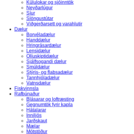
Kúlulokar og sjóinntök
Neyðarlúgur
Síur
Slöngustútar
Viðgerðarsett og varahlutir
Dælur
Borvéladælur
Handdælur
Hringrásardælur
Lensidælur
Olíuskiptidælur
Sjálfsogandi dælur
Smúldælur
Stýris- og flabsadælur
Tannhjóladælur
Vatnsdælur
Fiskvinnsla
Rafbúnaður
Blásarar og loftræsting
Gegnumtök fyrir kapla
Hátalarar
Inniljós
Jarðskaut
Mælar
Mótstöður