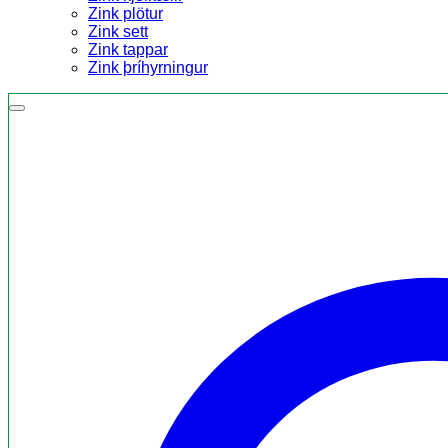
Zink plötur
Zink sett
Zink tappar
Zink þríhyrningur