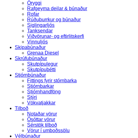
Öryggi
Rafgeyma deilar & búnaður
Rofar
Rúðuþurrkur og búnaður
Siglingarljós
Tanksendar
Viðvörunar- og eftirlitskerfi
Vinnuljós
Skipabúnaður
Grenaa Diesel
Skrúfubúnaður
Skutpípulegur
Skutpípuþétti
Stjórnbúnaður
Fittings fyrir stórnbarka
Stjórnbarkar
Stjórnhandföng
Stýri
Vökvatjakkar
Tilboð
Notaðar vörur
Ósóttar vörur
Sérstök tilboð
Vörur í umboðssölu
Vélbúnaður