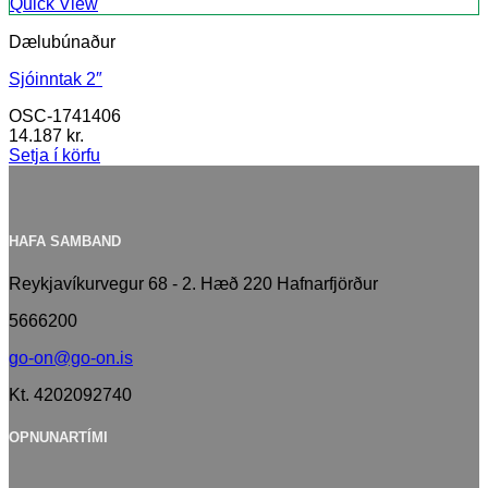
Quick View
Dælubúnaður
Sjóinntak 2″
OSC-1741406
14.187
kr.
Setja í körfu
HAFA SAMBAND
Reykjavíkurvegur 68 - 2. Hæð 220 Hafnarfjörður
5666200
go-on@go-on.is
Kt. 4202092740
OPNUNARTÍMI