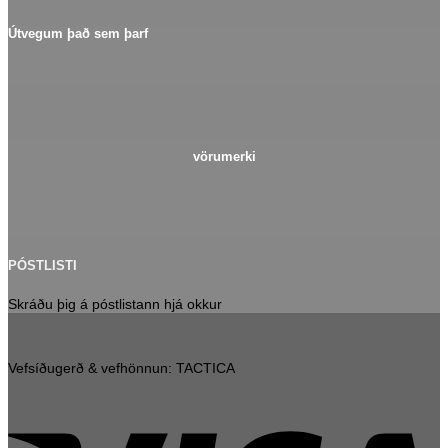
Útvegum það sem þarf
vörumerki
PÓSTLISTI
Skráðu þig á póstlistann hjá okkur
Vefsíðugerð & vefhönnun: TACTICA
V