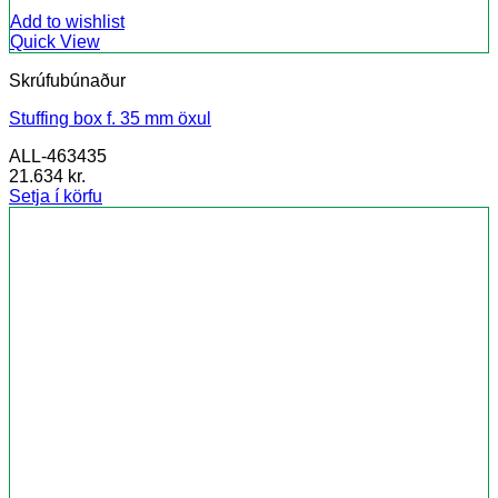
Add to wishlist
Quick View
Skrúfubúnaður
Stuffing box f. 35 mm öxul
ALL-463435
21.634
kr.
Setja í körfu