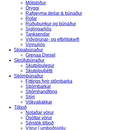
Mótstöður
Öryggi
Rafgeyma deilar & búnaður
Rofar
Rúðuþurrkur og búnaður
Siglingarljós
Tanksendar
Viðvörunar- og eftirlitskerfi
Vinnuljós
Skipabúnaður
Grenaa Diesel
Skrúfubúnaður
Skutpípulegur
Skutpípuþétti
Stjórnbúnaður
Fittings fyrir stórnbarka
Stjórnbarkar
Stjórnhandföng
Stýri
Vökvatjakkar
Tilboð
Notaðar vörur
Ósóttar vörur
Sérstök tilboð
Vörur í umboðssölu