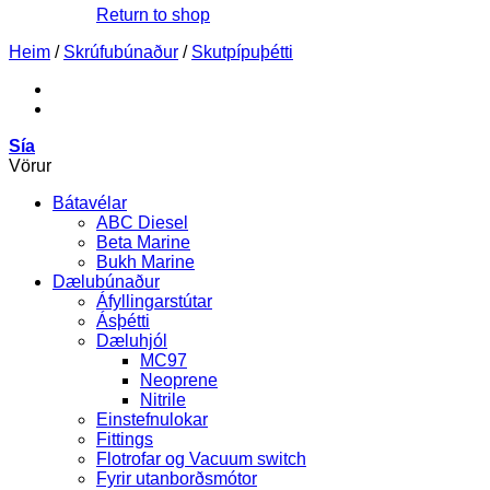
Return to shop
Heim
/
Skrúfubúnaður
/
Skutpípuþétti
Sía
Vörur
Bátavélar
ABC Diesel
Beta Marine
Bukh Marine
Dælubúnaður
Áfyllingarstútar
Ásþétti
Dæluhjól
MC97
Neoprene
Nitrile
Einstefnulokar
Fittings
Flotrofar og Vacuum switch
Fyrir utanborðsmótor