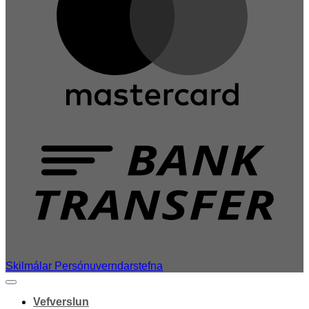
T
Skilmálar
Persónuverndarstefna
Vefverslun