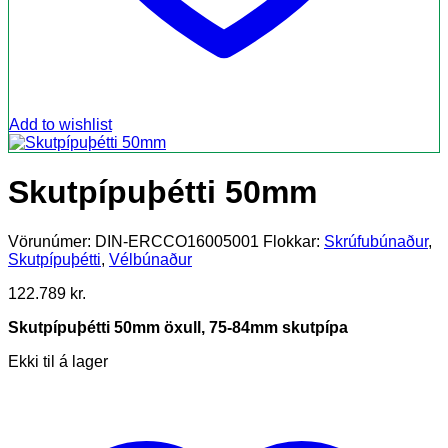
Add to wishlist
Skutpípuþétti 50mm
Vörunúmer:
DIN-ERCCO16005001
Flokkar:
Skrúfubúnaður
,
Skutpípuþétti
,
Vélbúnaður
122.789
kr.
Skutpípuþétti 50mm öxull, 75-84mm skutpípa
Ekki til á lager