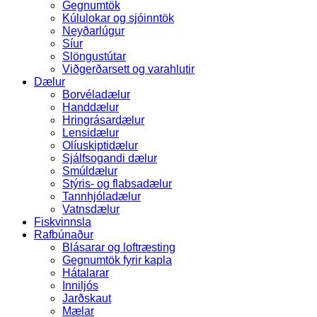
Gegnumtök
Kúlulokar og sjóinntök
Neyðarlúgur
Síur
Slöngustútar
Viðgerðarsett og varahlutir
Dælur
Borvéladælur
Handdælur
Hringrásardælur
Lensidælur
Olíuskiptidælur
Sjálfsogandi dælur
Smúldælur
Stýris- og flabsadælur
Tannhjóladælur
Vatnsdælur
Fiskvinnsla
Rafbúnaður
Blásarar og loftræsting
Gegnumtök fyrir kapla
Hátalarar
Inniljós
Jarðskaut
Mælar