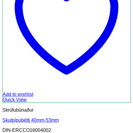
Add to wishlist
Quick View
Skrúfubúnaður
Skutpípuþétti 40mm-53mm
DIN-ERCCO16004002