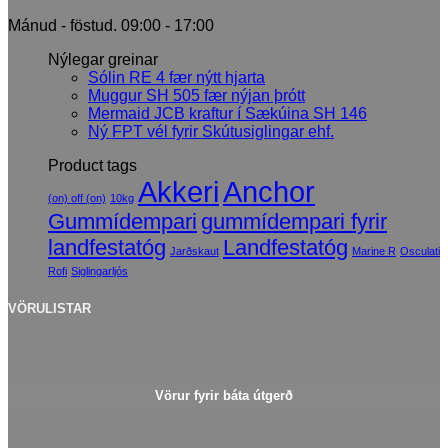
Mánud - föstud. 09:00 - 17:00
Nýlegar greinar
Sólin RE 4 fær nýtt hjarta
Muggur SH 505 fær nýjan þrótt
Mermaid JCB kraftur í Sækúina SH 146
Ný FPT vél fyrir Skútusiglingar ehf.
Product tags
Akkeri
Anchor
(on) off (on)
10kg
Gummídempari
gummídempari fyrir
landfestatóg
Landfestatóg
Jarðskaut
Marine R
Osculati
Rofi
Siglingarljós
VÖRULISTAR
Vörur fyrir báta útgerð