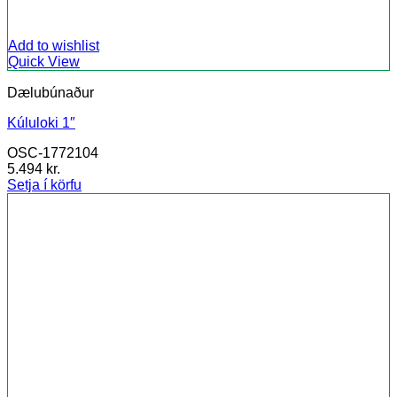
Add to wishlist
Quick View
Dælubúnaður
Kúluloki 1″
OSC-1772104
5.494
kr.
Setja í körfu