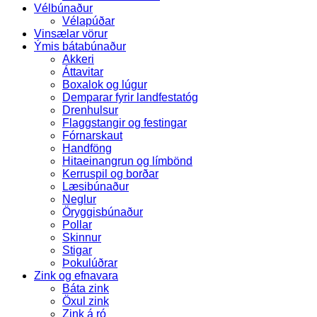
Vélbúnaður
Vélapúðar
Vinsælar vörur
Ýmis bátabúnaður
Akkeri
Áttavitar
Boxalok og lúgur
Demparar fyrir landfestatóg
Drenhulsur
Flaggstangir og festingar
Fórnarskaut
Handföng
Hitaeinangrun og límbönd
Kerruspil og borðar
Læsibúnaður
Neglur
Öryggisbúnaður
Pollar
Skinnur
Stigar
Þokulúðrar
Zink og efnavara
Báta zink
Öxul zink
Zink á ró