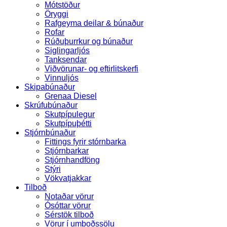
Mótstöður
Öryggi
Rafgeyma deilar & búnaður
Rofar
Rúðuþurrkur og búnaður
Siglingarljós
Tanksendar
Viðvörunar- og eftirlitskerfi
Vinnuljós
Skipabúnaður
Grenaa Diesel
Skrúfubúnaður
Skutpípulegur
Skutpípuþétti
Stjórnbúnaður
Fittings fyrir stórnbarka
Stjórnbarkar
Stjórnhandföng
Stýri
Vökvatjakkar
Tilboð
Notaðar vörur
Ósóttar vörur
Sérstök tilboð
Vörur í umboðssölu