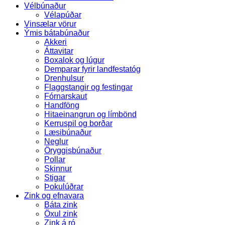
Vélbúnaður
Vélapúðar
Vinsælar vörur
Ýmis bátabúnaður
Akkeri
Áttavitar
Boxalok og lúgur
Demparar fyrir landfestatóg
Drenhulsur
Flaggstangir og festingar
Fórnarskaut
Handföng
Hitaeinangrun og límbönd
Kerruspil og borðar
Læsibúnaður
Neglur
Öryggisbúnaður
Pollar
Skinnur
Stigar
Þokulúðrar
Zink og efnavara
Báta zink
Öxul zink
Zink á ró