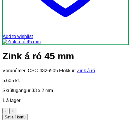
Add to wishlist
Zink á ró 45 mm
Vörunúmer:
OSC-4326505
Flokkur:
Zink á ró
5.605
kr.
Skrúfugangur 33 x 2 mm
1 á lager
Zink
á
Setja í körfu
ró
45