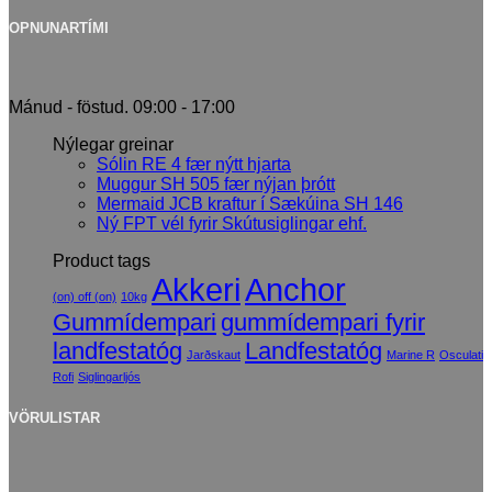
OPNUNARTÍMI
Mánud - föstud. 09:00 - 17:00
Nýlegar greinar
Sólin RE 4 fær nýtt hjarta
Muggur SH 505 fær nýjan þrótt
Mermaid JCB kraftur í Sækúina SH 146
Ný FPT vél fyrir Skútusiglingar ehf.
Product tags
Akkeri
Anchor
(on) off (on)
10kg
Gummídempari
gummídempari fyrir
landfestatóg
Landfestatóg
Jarðskaut
Marine R
Osculati
Rofi
Siglingarljós
VÖRULISTAR