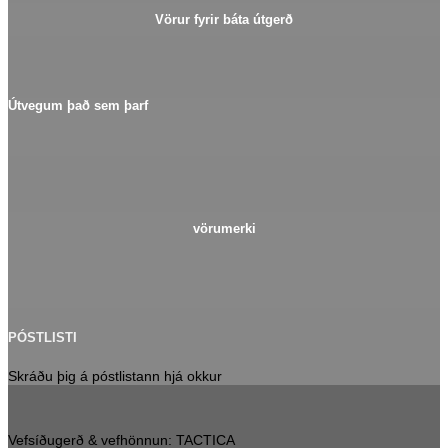
Vörur fyrir báta útgerð
Útvegum það sem þarf
vörumerki
PÓSTLISTI
Skráðu þig á póstlistann hjá okkur
Vefsíðugerð & vefhönnun: TACTICA