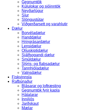
Gegnumtök
Kúlulokar og sjóinntök
Neyðarlúgur
Síur
Slöngustútar
Viðgerðarsett og varahlutir
Dælur
Borvéladælur
Handdælur
Hringrásardælur
Lensidælur
Olíuskiptidælur
Sjálfsogandi dælur
Smúldælur
Stýris- og flabsadælur
Tannhjóladælur
Vatnsdælur
Fiskvinnsla
Rafbúnaður
Blásarar og loftræsting
Gegnumtök fyrir kapla
Hátalarar
Inniljós
Jarðskaut
Mælar