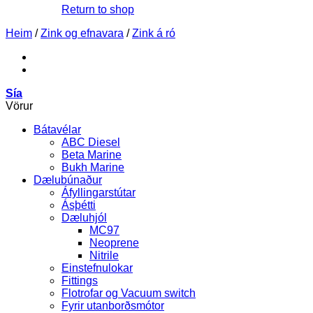
Return to shop
Heim
/
Zink og efnavara
/
Zink á ró
Sía
Vörur
Bátavélar
ABC Diesel
Beta Marine
Bukh Marine
Dælubúnaður
Áfyllingarstútar
Ásþétti
Dæluhjól
MC97
Neoprene
Nitrile
Einstefnulokar
Fittings
Flotrofar og Vacuum switch
Fyrir utanborðsmótor