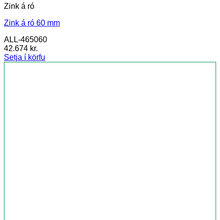
Zink á ró
Zink á ró 60 mm
ALL-465060
42.674
kr.
Setja í körfu