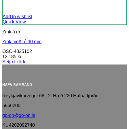
Add to wishlist
Quick View
Zink á ró
Zink með ró 30 mm
OSC-4325102
12.185
kr.
Setja í körfu
HAFA SAMBAND
Reykjavíkurvegur 68 - 2. Hæð 220 Hafnarfjörður
5666200
go-on@go-on.is
Kt. 4202092740