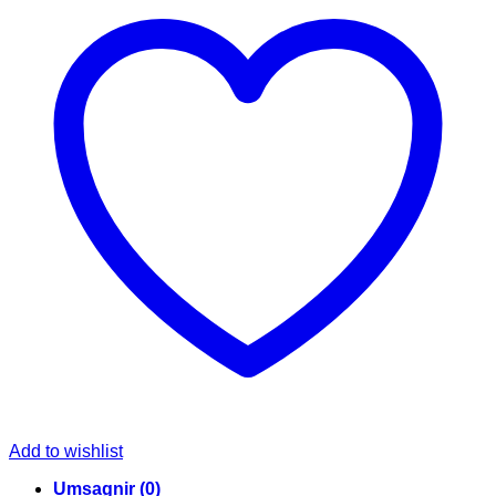
mm
quantity
Add to wishlist
Umsagnir (0)