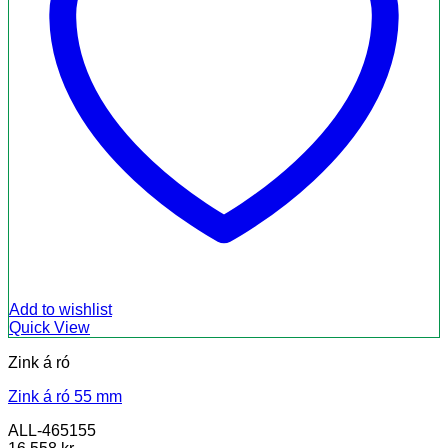
Add to wishlist
Quick View
Zink á ró
Zink á ró 55 mm
ALL-465155