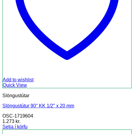
Add to wishlist
Quick View
Slöngustútar
Slöngustútur 90° KK 1/2″ x 20 mm
OSC-1719604
1.273
kr.
Setja í körfu