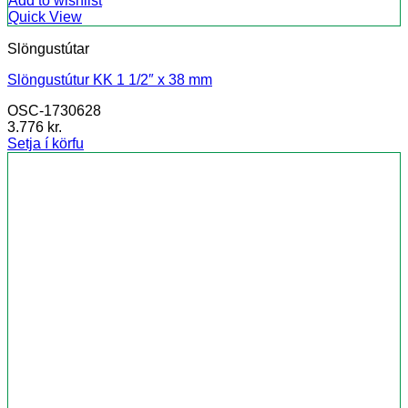
Add to wishlist
Quick View
Slöngustútar
Slöngustútur KK 1 1/2″ x 38 mm
OSC-1730628
3.776
kr.
Setja í körfu