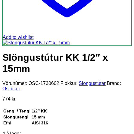
Add to wishlist
Slöngustútur KK 1/2″ x
15mm
Vörunúmer:
OSC-1730602
Flokkur:
Slöngustútar
Brand:
Osculati
774
kr.
Gengi / Tengi
1/2″
KK
Slöngutengi
15 mm
Efni
AISI 316
4 á lager