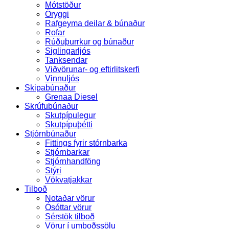
Mótstöður
Öryggi
Rafgeyma deilar & búnaður
Rofar
Rúðuþurrkur og búnaður
Siglingarljós
Tanksendar
Viðvörunar- og eftirlitskerfi
Vinnuljós
Skipabúnaður
Grenaa Diesel
Skrúfubúnaður
Skutpípulegur
Skutpípuþétti
Stjórnbúnaður
Fittings fyrir stórnbarka
Stjórnbarkar
Stjórnhandföng
Stýri
Vökvatjakkar
Tilboð
Notaðar vörur
Ósóttar vörur
Sérstök tilboð
Vörur í umboðssölu