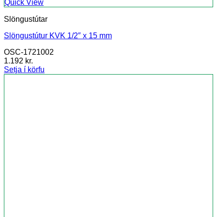
Quick View
Slöngustútar
Slöngustútur KVK 1/2″ x 15 mm
OSC-1721002
1.192
kr.
Setja í körfu