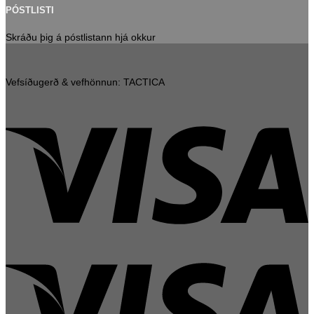
PÓSTLISTI
Skráðu þig á póstlistann hjá okkur
Vefsíðugerð & vefhönnun: TACTICA
V
V
E