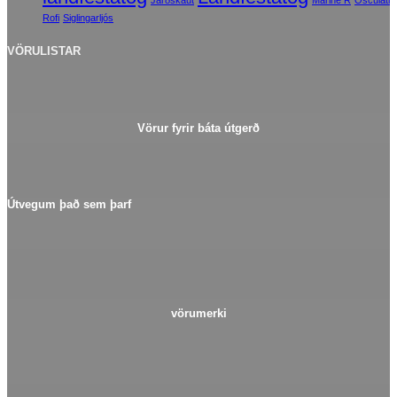
Jarðskaut
Marine R
Osculati
Rofi
Siglingarljós
VÖRULISTAR
Vörur fyrir báta útgerð
Útvegum það sem þarf
vörumerki