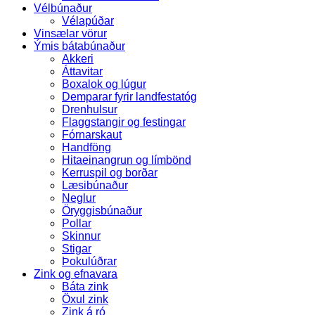
Vélbúnaður
Vélapúðar
Vinsælar vörur
Ýmis bátabúnaður
Akkeri
Áttavitar
Boxalok og lúgur
Demparar fyrir landfestatóg
Drenhulsur
Flaggstangir og festingar
Fórnarskaut
Handföng
Hitaeinangrun og límbönd
Kerruspil og borðar
Læsibúnaður
Neglur
Öryggisbúnaður
Pollar
Skinnur
Stigar
Þokulúðrar
Zink og efnavara
Báta zink
Öxul zink
Zink á ró