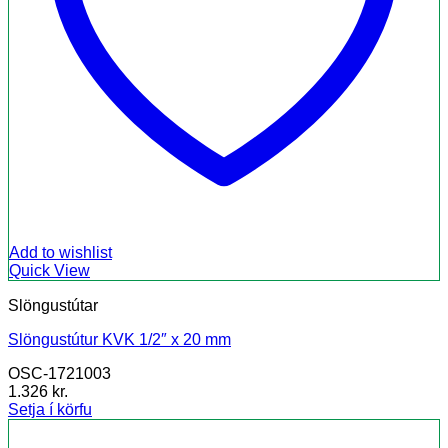
Add to wishlist
Quick View
Slöngustútar
Slöngustútur KVK 1/2″ x 20 mm
OSC-1721003
1.326
kr.
Setja í körfu