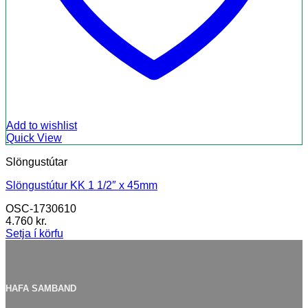
Add to wishlist
Quick View
Slöngustútar
Slöngustútur KK 1 1/2″ x 45mm
OSC-1730610
4.760
kr.
Setja í körfu
HAFA SAMBAND