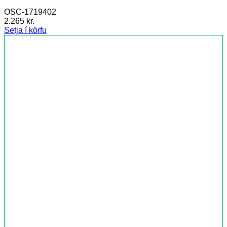
OSC-1719402
2.265
kr.
Setja í körfu