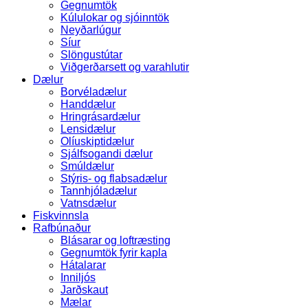
Gegnumtök
Kúlulokar og sjóinntök
Neyðarlúgur
Síur
Slöngustútar
Viðgerðarsett og varahlutir
Dælur
Borvéladælur
Handdælur
Hringrásardælur
Lensidælur
Olíuskiptidælur
Sjálfsogandi dælur
Smúldælur
Stýris- og flabsadælur
Tannhjóladælur
Vatnsdælur
Fiskvinnsla
Rafbúnaður
Blásarar og loftræsting
Gegnumtök fyrir kapla
Hátalarar
Inniljós
Jarðskaut
Mælar