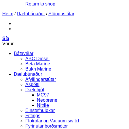
Return to shop
Heim
/
Dælubúnaður
/
Slöngustútar
Sía
Vörur
Bátavélar
ABC Diesel
Beta Marine
Bukh Marine
Dælubúnaður
Áfyllingarstútar
Ásþétti
Dæluhjól
MC97
Neoprene
Nitrile
Einstefnulokar
Fittings
Flotrofar og Vacuum switch
Fyrir utanborðsmótor