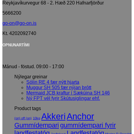
Reykjavíkurvegur 68 - 2. Hæð 220 Hafnarfjörður
5666200
go-on@go-on.is
Kt. 4202092740
OPNUNARTÍMI
Mánud - föstud. 09:00 - 17:00
Nýlegar greinar
Sólin RE 4 fær nýtt hjarta
Muggur SH 505 fær nýjan þrótt
Mermaid JCB kraftur í Sækúina SH 146
Ný FPT vél fyrir Skútusiglingar ehf.
Product tags
Akkeri
Anchor
(on) off (on)
10kg
Gummídempari
gummídempari fyrir
landfestatóg
Landfestatóg