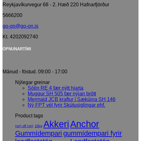
Reykjavíkurvegur 68 - 2. Hæð 220 Hafnarfjörður
5666200
go-on@go-on.is
Kt. 4202092740
OPNUNARTÍMI
Mánud - föstud. 09:00 - 17:00
Nýlegar greinar
Sólin RE 4 fær nýtt hjarta
Muggur SH 505 fær nýjan þrótt
Mermaid JCB kraftur í Sækúina SH 146
Ný FPT vél fyrir Skútusiglingar ehf.
Product tags
Akkeri
Anchor
(on) off (on)
10kg
Gummídempari
gummídempari fyrir