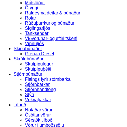
Mótstöður
Öryggi
Rafgeyma deilar & búnaður
Rofar
Rúðuþurrkur og búnaður
Siglingarljós
Tanksendar
Viðvörunar- og eftirlitskerfi
Vinnuljós
Skipabúnaður
Grenaa Diesel
Skrúfubúnaður
Skutpípulegur
Skutpípuþétti
Stjórnbúnaður
Fittings fyrir stórnbarka
Stjórnbarkar
Stjórnhandföng
Stýri
Vökvatjakkar
Tilboð
Notaðar vörur
Ósóttar vörur
Sérstök tilboð
Vörur í umboðssölu