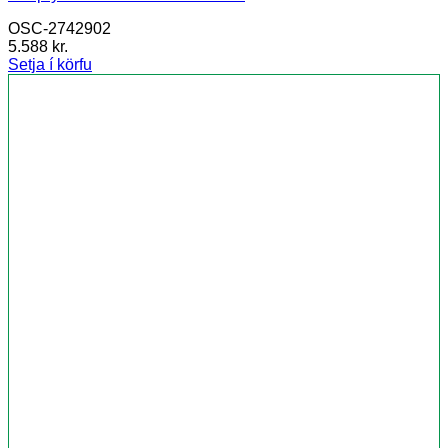
OSC-2742902
5.588
kr.
Setja í körfu