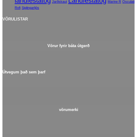
landfestatóg
Landfestatóg
Jarðskaut
Marine R
Osculati
Rofi
Siglingarljós
VÖRULISTAR
Vörur fyrir báta útgerð
Útvegum það sem þarf
vörumerki