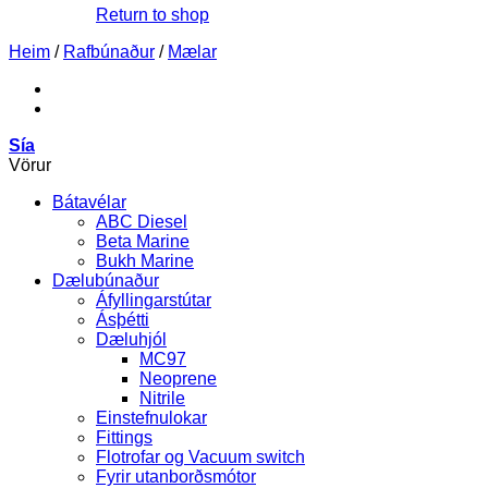
Return to shop
Heim
/
Rafbúnaður
/
Mælar
Sía
Vörur
Bátavélar
ABC Diesel
Beta Marine
Bukh Marine
Dælubúnaður
Áfyllingarstútar
Ásþétti
Dæluhjól
MC97
Neoprene
Nitrile
Einstefnulokar
Fittings
Flotrofar og Vacuum switch
Fyrir utanborðsmótor