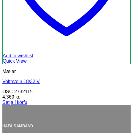
Add to wishlist
Quick View
Mælar
Voltmælir 18/32 V
OSC-2732115
4.369
kr.
Setja í körfu
HAFA SAMBAND