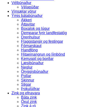
Vélbúnaður
Vélapúðar
Vinsælar vörur
Ýmis bátabúnaður
Akkeri
Áttavitar
Boxalok og lúgur
Demparar fyrir landfestatóg
Drenhulsur
Flaggstangir og festingar
Fórnarskaut
Handföng
Hitaeinangrun og límbönd
Kerruspil og borðar
Læsibúnaður
Neglur
Öryggisbúnaður
Pollar
Skinnur
Stigar
Þokulúðrar
Zink og efnavara
Báta zink
Öxul zink
Zink á ró