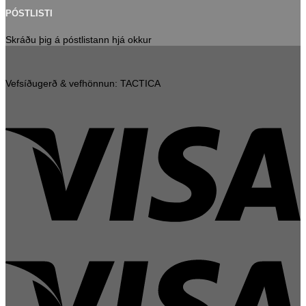
PÓSTLISTI
Skráðu þig á póstlistann hjá okkur
Vefsíðugerð & vefhönnun: TACTICA
V
V
E