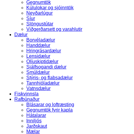
Gegnumtök
Kúlulokar og sjóinntök
Neyðarlúgur
Síur
Slöngustútar
Viðgerðarsett og varahlutir
Dælur
Borvéladælur
Handdælur
Hringrásardælur
Lensidælur
Olíuskiptidælur
Sjálfsogandi dælur
Smúldælur
Stýris- og flabsadælur
Tannhjóladælur
Vatnsdælur
Fiskvinnsla
Rafbúnaður
Blásarar og loftræsting
Gegnumtök fyrir kapla
Hátalarar
Inniljós
Jarðskaut
Mælar