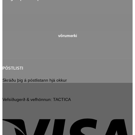
vörumerki
PÓSTLISTI
Skráðu þig á póstlistann hjá okkur
Vefsíðugerð & vefhönnun: TACTICA
V