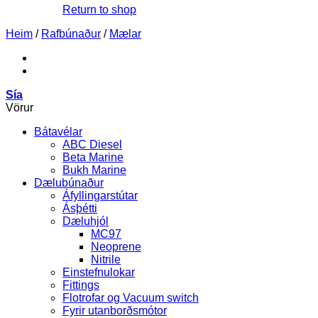
Return to shop
Heim
/
Rafbúnaður
/
Mælar
Sía
Vörur
Bátavélar
ABC Diesel
Beta Marine
Bukh Marine
Dælubúnaður
Áfyllingarstútar
Ásþétti
Dæluhjól
MC97
Neoprene
Nitrile
Einstefnulokar
Fittings
Flotrofar og Vacuum switch
Fyrir utanborðsmótor