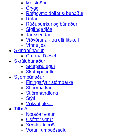
Mótstöður
Öryggi
Rafgeyma deilar & búnaður
Rofar
Rúðuþurrkur og búnaður
Siglingarljós
Tanksendar
Viðvörunar- og eftirlitskerfi
Vinnuljós
Skipabúnaður
Grenaa Diesel
Skrúfubúnaður
Skutpípulegur
Skutpípuþétti
Stjórnbúnaður
Fittings fyrir stórnbarka
Stjórnbarkar
Stjórnhandföng
Stýri
Vökvatjakkar
Tilboð
Notaðar vörur
Ósóttar vörur
Sérstök tilboð
Vörur í umboðssölu