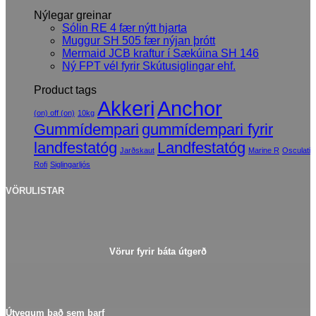
Nýlegar greinar
Sólin RE 4 fær nýtt hjarta
Muggur SH 505 fær nýjan þrótt
Mermaid JCB kraftur í Sækúina SH 146
Ný FPT vél fyrir Skútusiglingar ehf.
Product tags
Akkeri
Anchor
(on) off (on)
10kg
Gummídempari
gummídempari fyrir
landfestatóg
Landfestatóg
Jarðskaut
Marine R
Osculati
Rofi
Siglingarljós
VÖRULISTAR
Vörur fyrir báta útgerð
Útvegum það sem þarf