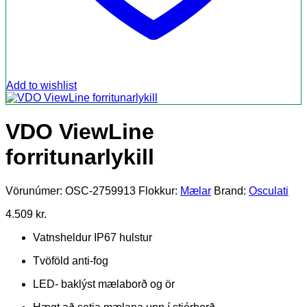
Add to wishlist
VDO ViewLine
forritunarlykill
Vörunúmer:
OSC-2759913
Flokkur:
Mælar
Brand:
Osculati
4.509
kr.
Vatnsheldur IP67 hulstur
Tvöföld anti-fog
LED- baklýst mælaborð og ör