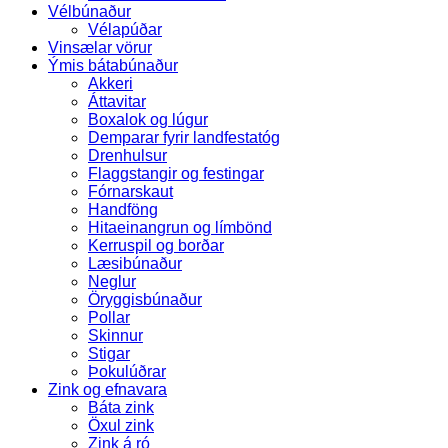
Vélbúnaður
Vélapúðar
Vinsælar vörur
Ýmis bátabúnaður
Akkeri
Áttavitar
Boxalok og lúgur
Demparar fyrir landfestatóg
Drenhulsur
Flaggstangir og festingar
Fórnarskaut
Handföng
Hitaeinangrun og límbönd
Kerruspil og borðar
Læsibúnaður
Neglur
Öryggisbúnaður
Pollar
Skinnur
Stigar
Þokulúðrar
Zink og efnavara
Báta zink
Öxul zink
Zink á ró