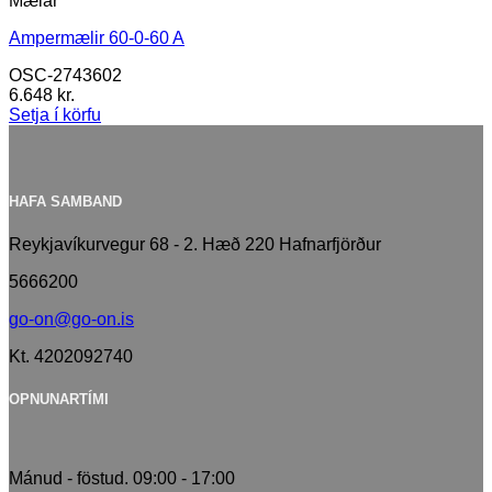
Mælar
Ampermælir 60-0-60 A
OSC-2743602
6.648
kr.
Setja í körfu
HAFA SAMBAND
Reykjavíkurvegur 68 - 2. Hæð 220 Hafnarfjörður
5666200
go-on@go-on.is
Kt. 4202092740
OPNUNARTÍMI
Mánud - föstud. 09:00 - 17:00