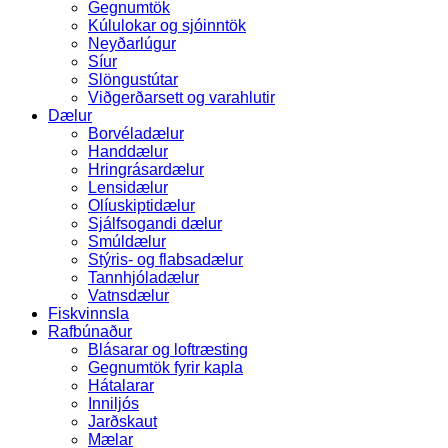
Gegnumtök
Kúlulokar og sjóinntök
Neyðarlúgur
Síur
Slöngustútar
Viðgerðarsett og varahlutir
Dælur
Borvéladælur
Handdælur
Hringrásardælur
Lensidælur
Olíuskiptidælur
Sjálfsogandi dælur
Smúldælur
Stýris- og flabsadælur
Tannhjóladælur
Vatnsdælur
Fiskvinnsla
Rafbúnaður
Blásarar og loftræsting
Gegnumtök fyrir kapla
Hátalarar
Inniljós
Jarðskaut
Mælar