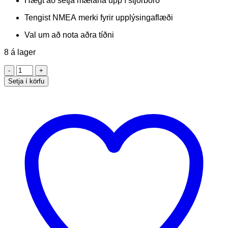
Hægt að setja mælana upp í stjórborð
Tengist NMEA merki fyrir upplýsingaflæði
Val um að nota aðra tíðni
8 á lager
VDO
ViewLine
Setja í körfu
forritunarlykill
quantity