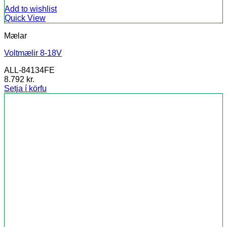
Add to wishlist
Quick View
Mælar
Voltmælir 8-18V
ALL-84134FE
8.792
kr.
Setja í körfu