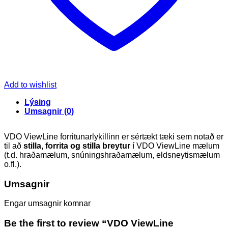
Add to wishlist
Lýsing
Umsagnir (0)
VDO ViewLine forritunarlykillinn er sértækt tæki sem notað er
til að
stilla, forrita og stilla breytur
í VDO ViewLine mælum
(t.d. hraðamælum, snúningshraðamælum, eldsneytismælum
o.fl.).
Umsagnir
Engar umsagnir komnar
Be the first to review “VDO ViewLine