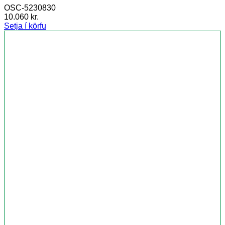
OSC-5230830
10.060
kr.
Setja í körfu