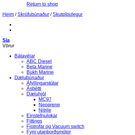
Return to shop
Heim
/
Skrúfubúnaður
/
Skutpípulegur
Sía
Vörur
Bátavélar
ABC Diesel
Beta Marine
Bukh Marine
Dælubúnaður
Áfyllingarstútar
Ásþétti
Dæluhjól
MC97
Neoprene
Nitrile
Einstefnulokar
Fittings
Flotrofar og Vacuum switch
Fyrir utanborðsmótor