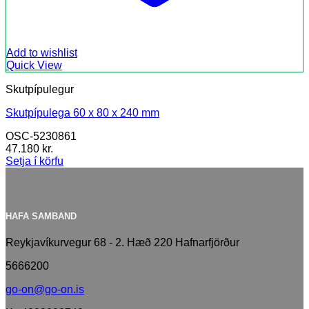
Add to wishlist
Quick View
Skutpípulegur
Skutpípulega 60 x 80 x 240 mm
OSC-5230861
47.180
kr.
Setja í körfu
HAFA SAMBAND
Reykjavíkurvegur 68 - 2. Hæð 220 Hafnarfjörður
5666200
go-on@go-on.is