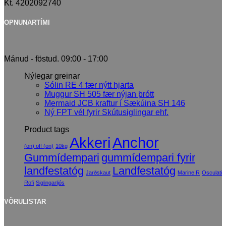
Kt. 4202092740
OPNUNARTÍMI
Mánud - föstud. 09:00 - 17:00
Nýlegar greinar
Sólin RE 4 fær nýtt hjarta
Muggur SH 505 fær nýjan þrótt
Mermaid JCB kraftur í Sækúina SH 146
Ný FPT vél fyrir Skútusiglingar ehf.
Product tags
Akkeri
Anchor
(on) off (on)
10kg
Gummídempari
gummídempari fyrir
landfestatóg
Landfestatóg
Jarðskaut
Marine R
Osculati
Rofi
Siglingarljós
VÖRULISTAR