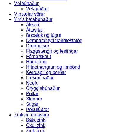
Vélbúnaður
Vélapúðar
Vinsælar vörur
Ýmis bátabúnaður
Akkeri
Áttavitar
Boxalok og lúgur
Demparar fyrir landfestatóg
Drenhulsur
Flaggstangir og festingar
Fórnarskaut
Handföng
Hitaeinangrun og límbönd
Kerruspil og borðar
Læsibúnaður
Neglur
Öryggisbúnaður
Pollar
Skinnur
Stigar
Þokulúðrar
Zink og efnavara
Báta zink
Öxul zink
Zink á ró