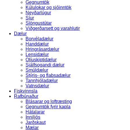
Gegnumtök
Kúlulokar og sjóinntök
Neyðarlúgur
Síur
Slöngustútar
Viðgerðarsett og varahlutir
Dælur
Borvéladælur
Handdælur
Hringrásardælur
Lensidælur
Olíuskiptidælur
Sjálfsogandi dælur
Smúldælur
Stýris- og flabsadælur
Tannhjóladælur
Vatnsdælur
Fiskvinnsla
Rafbúnaður
Blásarar og loftræsting
Gegnumtök fyrir kapla
Hátalarar
Inniljós
Jarðskaut
Mælar