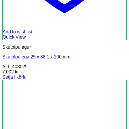
Add to wishlist
Quick View
Skutpípulegur
Skutpípulega 25 x 38,1 x 100 mm
ALL-408025
7.002
kr.
Setja í körfu