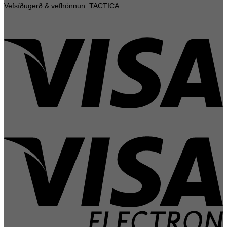
Vefsíðugerð & vefhönnun: TACTICA
V
V
E