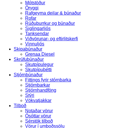
Mótstöður
Öryggi
Rafgeyma deilar & búnaður
Rofar
Rúðuþurrkur og búnaður
Siglingarljós
Tanksendar
Viðvörunar- og eftirlitskerfi
Vinnuljós
Skipabúnaður
Grenaa Diesel
Skrúfubúnaður
Skutpípulegur
Skutpípuþétti
Stjórnbúnaður
Fittings fyrir stórnbarka
Stjórnbarkar
Stjórnhandföng
Stýri
Vökvatjakkar
Tilboð
Notaðar vörur
Ósóttar vörur
Sérstök tilboð
Vörur í umboðssölu