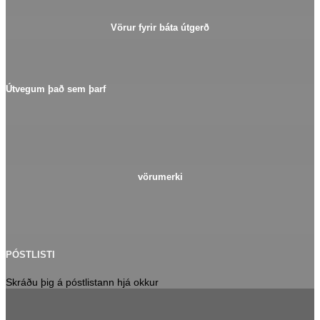
Vörur fyrir báta útgerð
Útvegum það sem þarf
vörumerki
PÓSTLISTI
Skráðu þig á póstlistann hjá okkur