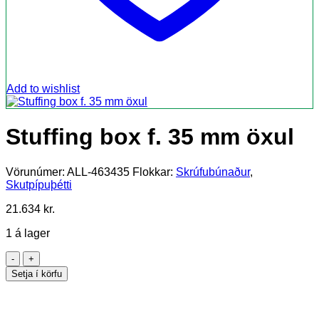
Add to wishlist
Stuffing box f. 35 mm öxul
Vörunúmer:
ALL-463435
Flokkar:
Skrúfubúnaður
,
Skutpípuþétti
21.634
kr.
1 á lager
Stuffing
box
Setja í körfu
f.
35
mm