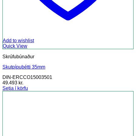
Add to wishlist
Quick View
Skrúfubúnaður
Skutpípuþétti 35mm
DIN-ERCCO15003501
49.493
kr.
Setja í körfu