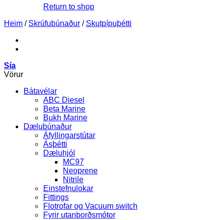
Return to shop
Heim
/
Skrúfubúnaður
/
Skutpípuþétti
Sía
Vörur
Bátavélar
ABC Diesel
Beta Marine
Bukh Marine
Dælubúnaður
Áfyllingarstútar
Ásþétti
Dæluhjól
MC97
Neoprene
Nitrile
Einstefnulokar
Fittings
Flotrofar og Vacuum switch
Fyrir utanborðsmótor