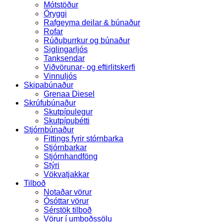
Mótstöður
Öryggi
Rafgeyma deilar & búnaður
Rofar
Rúðuþurrkur og búnaður
Siglingarljós
Tanksendar
Viðvörunar- og eftirlitskerfi
Vinnuljós
Skipabúnaður
Grenaa Diesel
Skrúfubúnaður
Skutpípulegur
Skutpípuþétti
Stjórnbúnaður
Fittings fyrir stórnbarka
Stjórnbarkar
Stjórnhandföng
Stýri
Vökvatjakkar
Tilboð
Notaðar vörur
Ósóttar vörur
Sérstök tilboð
Vörur í umboðssölu