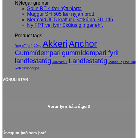
Nýlegar greinar
Sólin RE 4 fær nýtt hjarta
Muggur SH 505 fær nýjan þrótt
Mermaid JCB kraftur í Sækúina SH 146
Ný FPT vél fyrir Skútusiglingar ehf.
Product tags
Akkeri
Anchor
(on) off (on)
10kg
Gummídempari
gummídempari fyrir
landfestatóg
Landfestatóg
Jarðskaut
Marine R
Osculati
Rofi
Siglingarljós
VÖRULISTAR
Vörur fyrir báta útgerð
Útvegum það sem þarf