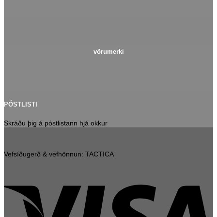
vörumerki
PÓSTLISTI
Skráðu þig á póstlistann hjá okkur
Vefsíðugerð & vefhönnun: TACTICA
V