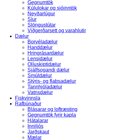
Gegnumtök
Kúlulokar og sjóinntök
Neyðarlúgur
Síur
Slöngustútar
Viðgerðarsett og varahlutir
Dælur
Borvéladælur
Handdælur
Hringrásardælur
Lensidælur
Olíuskiptidælur
Sjálfsogandi dælur
Smúldælur
Stýris- og flabsadælur
Tannhjóladælur
Vatnsdælur
Fiskvinnsla
Rafbúnaður
Blásarar og loftræsting
Gegnumtök fyrir kapla
Hátalarar
Inniljós
Jarðskaut
Mælar