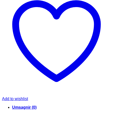
öxul
quantity
Add to wishlist
Umsagnir (0)