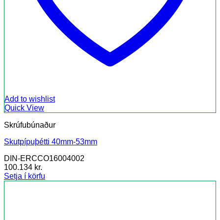
Add to wishlist
Quick View
Skrúfubúnaður
Skutpípuþétti 40mm-53mm
DIN-ERCCO16004002
100.134
kr.
Setja í körfu