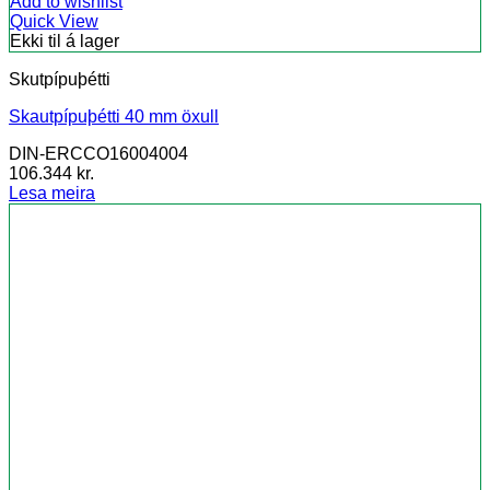
Add to wishlist
Quick View
Ekki til á lager
Skutpípuþétti
Skautpípuþétti 40 mm öxull
DIN-ERCCO16004004
106.344
kr.
Lesa meira