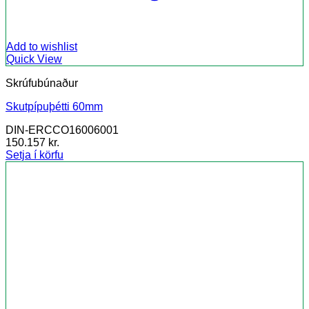
Add to wishlist
Quick View
Skrúfubúnaður
Skutpípuþétti 60mm
DIN-ERCCO16006001
150.157
kr.
Setja í körfu