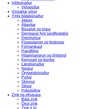
Vélbúnaður
Vélapúðar
Vinsælar vörur
Ýmis bátabúnaður
Akkeri
Áttavitar
Boxalok og lúgur
Demparar fyrir landfestatóg
Drenhulsur
Flaggstangir og festingar
Fórnarskaut
Handföng
Hitaeinangrun og límbönd
Kerruspil og borðar
Læsibúnaður
Neglur
Öryggisbúnaður
Pollar
Skinnur
Stigar
Þokulúðrar
Zink og efnavara
Báta zink
Öxul zink
Zink á ró