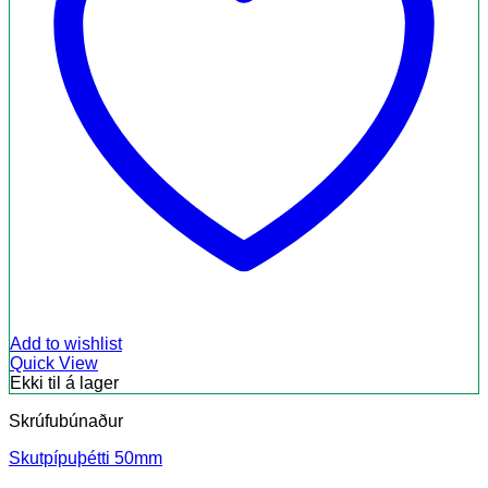
Add to wishlist
Quick View
Ekki til á lager
Skrúfubúnaður
Skutpípuþétti 50mm