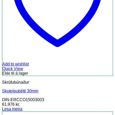
Add to wishlist
Quick View
Ekki til á lager
Skrúfubúnaður
Skutpípuþétti 30mm
DIN-ERCCO15003003
61.976
kr.
Lesa meira