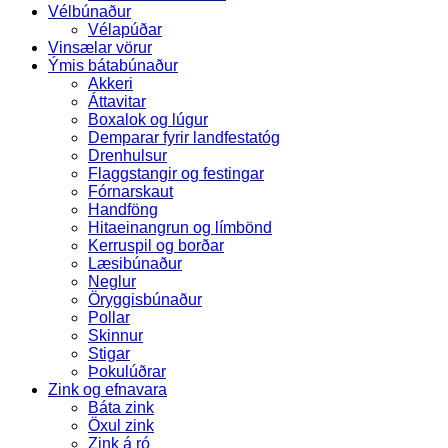
Vélbúnaður
Vélapúðar
Vinsælar vörur
Ýmis bátabúnaður
Akkeri
Áttavitar
Boxalok og lúgur
Demparar fyrir landfestatóg
Drenhulsur
Flaggstangir og festingar
Fórnarskaut
Handföng
Hitaeinangrun og límbönd
Kerruspil og borðar
Læsibúnaður
Neglur
Öryggisbúnaður
Pollar
Skinnur
Stigar
Þokulúðrar
Zink og efnavara
Báta zink
Öxul zink
Zink á ró