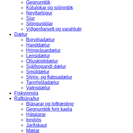
Gegnumtök
Kúlulokar og sjóinntök
Neyðarlúgur
Síur
Slöngustútar
Viðgerðarsett og varahlutir
Dælur
Borvéladælur
Handdælur
Hringrásardælur
Lensidælur
Olíuskiptidælur
Sjálfsogandi dælur
Smúldælur
Stýris- og flabsadælur
Tannhjóladælur
Vatnsdælur
Fiskvinnsla
Rafbúnaður
Blásarar og loftræsting
Gegnumtök fyrir kapla
Hátalarar
Inniljós
Jarðskaut
Mælar