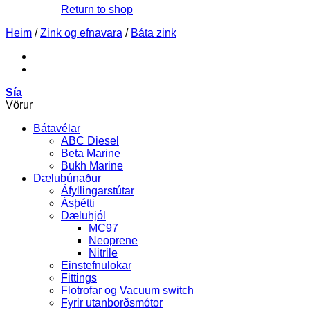
Return to shop
Heim
/
Zink og efnavara
/
Báta zink
Sía
Vörur
Bátavélar
ABC Diesel
Beta Marine
Bukh Marine
Dælubúnaður
Áfyllingarstútar
Ásþétti
Dæluhjól
MC97
Neoprene
Nitrile
Einstefnulokar
Fittings
Flotrofar og Vacuum switch
Fyrir utanborðsmótor