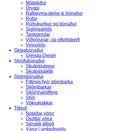
Mótstöður
Öryggi
Rafgeyma deilar & búnaður
Rofar
Rúðuþurrkur og búnaður
Siglingarljós
Tanksendar
Viðvörunar- og eftirlitskerfi
Vinnuljós
Skipabúnaður
Grenaa Diesel
Skrúfubúnaður
Skutpípulegur
Skutpípuþétti
Stjórnbúnaður
Fittings fyrir stórnbarka
Stjórnbarkar
Stjórnhandföng
Stýri
Vökvatjakkar
Tilboð
Notaðar vörur
Ósóttar vörur
Sérstök tilboð
Vörur í umboðssölu