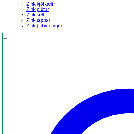
Zink kjölkælir
Zink plötur
Zink sett
Zink tappar
Zink þríhyrningur