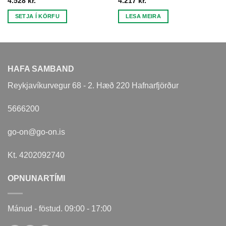
4.528
kr.
4.217
kr.
SETJA Í KÖRFU
LESA MEIRA
HAFA SAMBAND
Reykjavíkurvegur 68 - 2. Hæð 220 Hafnarfjörður
5666200
go-on@go-on.is
Kt. 4202092740
OPNUNARTÍMI
Mánud - föstud. 09:00 - 17:00