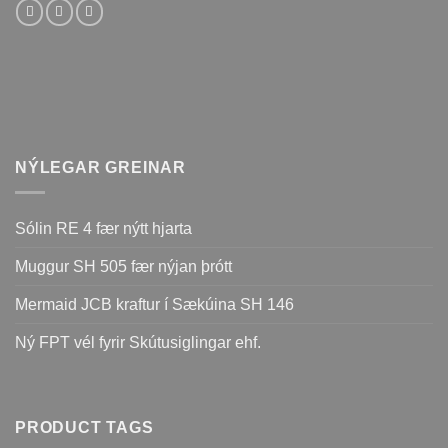
NÝLEGAR GREINAR
Sólin RE 4 fær nýtt hjarta
Muggur SH 505 fær nýjan þrótt
Mermaid JCB kraftur í Sækúina SH 146
Ný FPT vél fyrir Skútusiglingar ehf.
PRODUCT TAGS