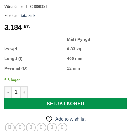
Vörunúmer:
TEC-00600/1
Flokkur:
Báta zink
3.184
kr.
Mál / Þyngd
Þyngd
0,33 kg
Lengd (l)
400 mm
Þvermál (Ø)
12 mm
5 á lager
Zink stöng 12 mm quantity
SETJA Í KÖRFU
Add to wishlist