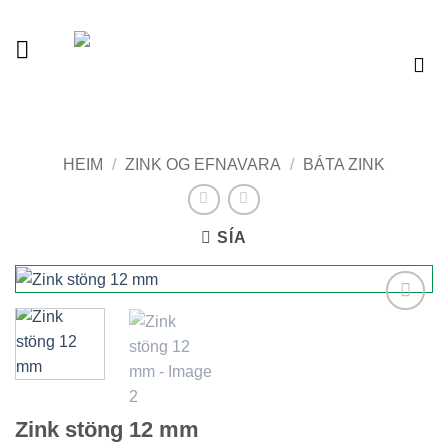
Skip
to
content
Vélaverslun
HEIM
/
ZINK OG EFNAVARA
/
BÁTA ZINK
SÍA
Add to
wishlist
Zink stöng 12 mm