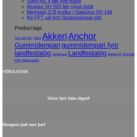
Sólin RE 4 fær nýtt hjarta
Muggur SH 505 fær nýjan þrótt
Mermaid JCB kraftur í Sækúina SH 146
Ný FPT vél fyrir Skútusiglingar ehf.
Product tags
Akkeri
Anchor
(on) off (on)
10kg
Gummídempari
gummídempari fyrir
landfestatóg
Landfestatóg
Jarðskaut
Marine R
Osculati
Rofi
Siglingarljós
VÖRULISTAR
Vörur fyrir báta útgerð
Útvegum það sem þarf