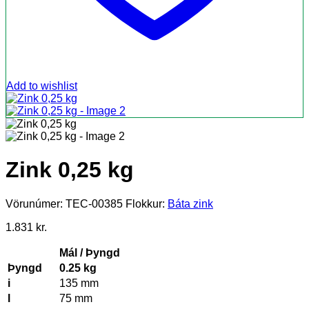
Add to wishlist
Zink 0,25 kg
Vörunúmer:
TEC-00385
Flokkur:
Báta zink
1.831
kr.
Mál / Þyngd
Þyngd
0.25 kg
i
135 mm
l
75 mm