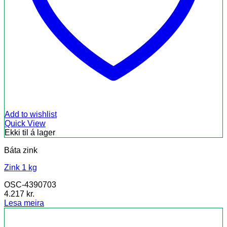
Add to wishlist
Quick View
Ekki til á lager
Báta zink
Zink 1 kg
OSC-4390703
4.217
kr.
Lesa meira