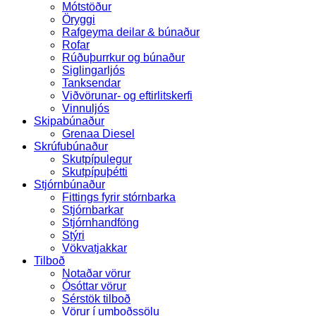
Mótstöður
Öryggi
Rafgeyma deilar & búnaður
Rofar
Rúðuþurrkur og búnaður
Siglingarljós
Tanksendar
Viðvörunar- og eftirlitskerfi
Vinnuljós
Skipabúnaður
Grenaa Diesel
Skrúfubúnaður
Skutpípulegur
Skutpípuþétti
Stjórnbúnaður
Fittings fyrir stórnbarka
Stjórnbarkar
Stjórnhandföng
Stýri
Vökvatjakkar
Tilboð
Notaðar vörur
Ósóttar vörur
Sérstök tilboð
Vörur í umboðssölu