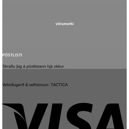
vörumerki
PÓSTLISTI
Skráðu þig á póstlistann hjá okkur
Vefsíðugerð & vefhönnun: TACTICA
V