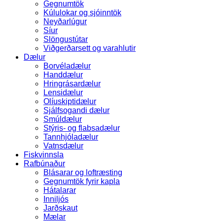
Gegnumtök
Kúlulokar og sjóinntök
Neyðarlúgur
Síur
Slöngustútar
Viðgerðarsett og varahlutir
Dælur
Borvéladælur
Handdælur
Hringrásardælur
Lensidælur
Olíuskiptidælur
Sjálfsogandi dælur
Smúldælur
Stýris- og flabsadælur
Tannhjóladælur
Vatnsdælur
Fiskvinnsla
Rafbúnaður
Blásarar og loftræsting
Gegnumtök fyrir kapla
Hátalarar
Inniljós
Jarðskaut
Mælar