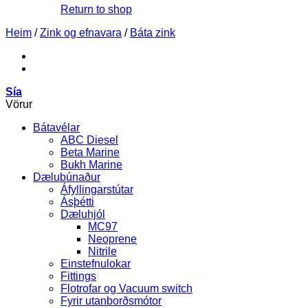
Return to shop
Heim
/
Zink og efnavara
/
Báta zink
Sía
Vörur
Bátavélar
ABC Diesel
Beta Marine
Bukh Marine
Dælubúnaður
Áfyllingarstútar
Ásþétti
Dæluhjól
MC97
Neoprene
Nitrile
Einstefnulokar
Fittings
Flotrofar og Vacuum switch
Fyrir utanborðsmótor