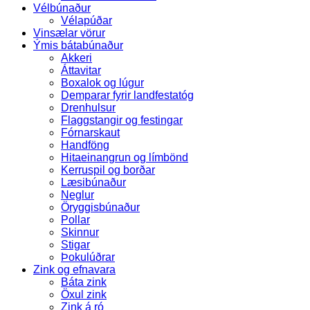
Vélbúnaður
Vélapúðar
Vinsælar vörur
Ýmis bátabúnaður
Akkeri
Áttavitar
Boxalok og lúgur
Demparar fyrir landfestatóg
Drenhulsur
Flaggstangir og festingar
Fórnarskaut
Handföng
Hitaeinangrun og límbönd
Kerruspil og borðar
Læsibúnaður
Neglur
Öryggisbúnaður
Pollar
Skinnur
Stigar
Þokulúðrar
Zink og efnavara
Báta zink
Öxul zink
Zink á ró