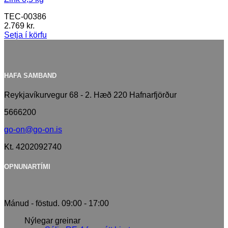
TEC-00386
2.769
kr.
Setja í körfu
HAFA SAMBAND
Reykjavíkurvegur 68 - 2. Hæð 220 Hafnarfjörður
5666200
go-on@go-on.is
Kt. 4202092740
OPNUNARTÍMI
Mánud - föstud. 09:00 - 17:00
Nýlegar greinar