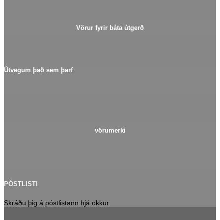
Vörur fyrir báta útgerð
Útvegum það sem þarf
vörumerki
PÓSTLISTI
Skráðu þig á póstlistann hjá okkur