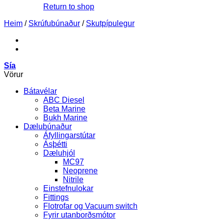
Return to shop
Heim
/
Skrúfubúnaður
/
Skutpípulegur
Sía
Vörur
Bátavélar
ABC Diesel
Beta Marine
Bukh Marine
Dælubúnaður
Áfyllingarstútar
Ásþétti
Dæluhjól
MC97
Neoprene
Nitrile
Einstefnulokar
Fittings
Flotrofar og Vacuum switch
Fyrir utanborðsmótor