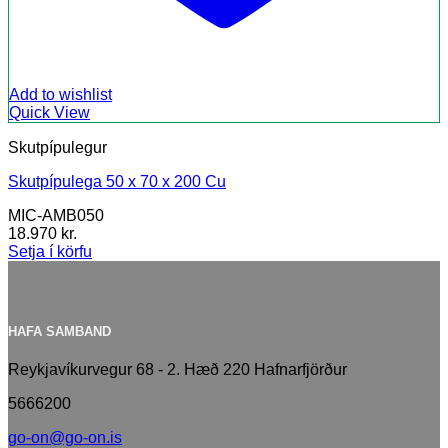
Add to wishlist
Quick View
Skutpípulegur
Skutpípulega 50 x 70 x 200 Cu
MIC-AMB050
18.970
kr.
Setja í körfu
HAFA SAMBAND
Reykjavíkurvegur 68 - 2. Hæð 220 Hafnarfjörður
5666200
go-on@go-on.is