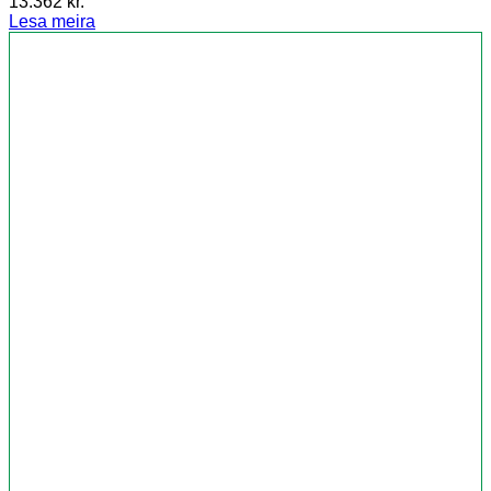
13.362
kr.
Lesa meira