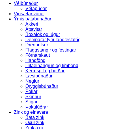
Vélbúnaður
Vélapúðar
Vinsælar vörur
Ýmis bátabúnaður
Akkeri
Áttavitar
Boxalok og lúgur
Demparar fyrir landfestatóg
Drenhulsur
Flaggstangir og festingar
Fórnarskaut
Handföng
Hitaeinangrun og límbönd
Kerruspil og borðar
Læsibúnaður
Neglur
Öryggisbúnaður
Pollar
Skinnur
Stigar
Þokulúðrar
Zink og efnavara
Báta zink
Öxul zink
Zink á ró