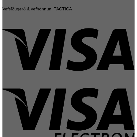
Vefsíðugerð & vefhönnun: TACTICA
V
V
E