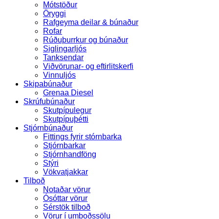
Mótstöður
Öryggi
Rafgeyma deilar & búnaður
Rofar
Rúðuþurrkur og búnaður
Siglingarljós
Tanksendar
Viðvörunar- og eftirlitskerfi
Vinnuljós
Skipabúnaður
Grenaa Diesel
Skrúfubúnaður
Skutpípulegur
Skutpípuþétti
Stjórnbúnaður
Fittings fyrir stórnbarka
Stjórnbarkar
Stjórnhandföng
Stýri
Vökvatjakkar
Tilboð
Notaðar vörur
Ósóttar vörur
Sérstök tilboð
Vörur í umboðssölu