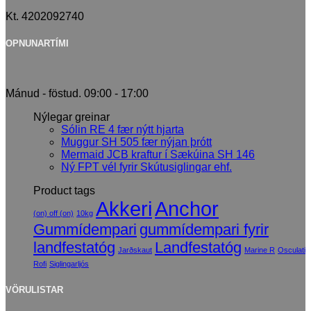
Kt. 4202092740
OPNUNARTÍMI
Mánud - föstud. 09:00 - 17:00
Nýlegar greinar
Sólin RE 4 fær nýtt hjarta
Muggur SH 505 fær nýjan þrótt
Mermaid JCB kraftur í Sækúina SH 146
Ný FPT vél fyrir Skútusiglingar ehf.
Product tags
Akkeri
Anchor
(on) off (on)
10kg
Gummídempari
gummídempari fyrir
landfestatóg
Landfestatóg
Jarðskaut
Marine R
Osculati
Rofi
Siglingarljós
VÖRULISTAR