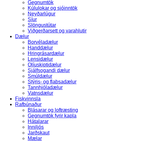
Gegnumtök
Kúlulokar og sjóinntök
Neyðarlúgur
Síur
Slöngustútar
Viðgerðarsett og varahlutir
Dælur
Borvéladælur
Handdælur
Hringrásardælur
Lensidælur
Olíuskiptidælur
Sjálfsogandi dælur
Smúldælur
Stýris- og flabsadælur
Tannhjóladælur
Vatnsdælur
Fiskvinnsla
Rafbúnaður
Blásarar og loftræsting
Gegnumtök fyrir kapla
Hátalarar
Inniljós
Jarðskaut
Mælar