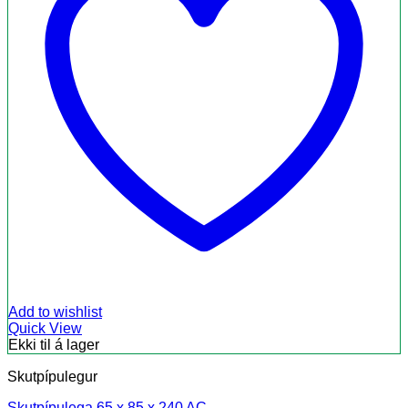
Add to wishlist
Quick View
Ekki til á lager
Skutpípulegur
Skutpípulega 65 x 85 x 240 AC