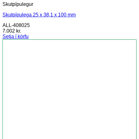
Skutpípulegur
Skutpípulega 25 x 38,1 x 100 mm
ALL-408025
7.002
kr.
Setja í körfu